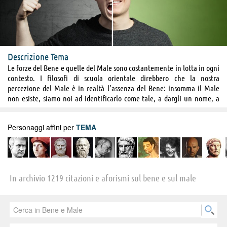
Descrizione Tema
Le forze del Bene e quelle del Male sono costantemente in lotta in ogni
contesto. I filosofi di scuola orientale direbbero che la nostra
percezione del Male è in realtà l’assenza del Bene: insomma il Male
non esiste, siamo noi ad identificarlo come tale, a dargli un nome, a
renderlo concreto associandolo a guerre, fame e distruzione. Siamo noi
a dargli corpo legandolo alle fiamme infernali, al dittatore di turno,
Personaggi affini per
TEMA
alla malattia. Siamo noi che pensiamo al Bene come antidoto e
medicina per combattere l’esercito malefico sempre in agguato.
Continuiamo ad agire come se la vita fosse una rappresentazione
teatrale in cui non è possibile esistere se non contrapponendosi a
qualcosa, come se il fatto stesso di vivere fosse generato e perpetrato da
In archivio 1219 citazioni e aforismi sul bene e sul male
uno scontro eterno in cui le parti in causa non possono sopravvivere
senza la controparte. Il Bene ha in sé ogni potenzialità del Male:
inquietante.