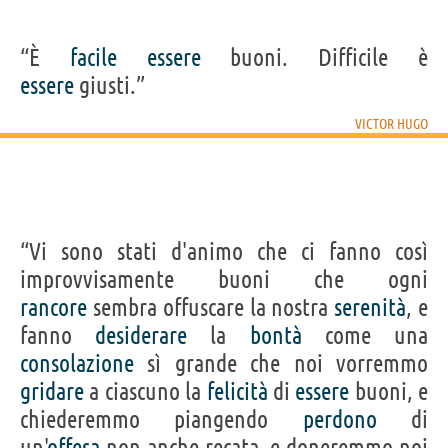
“È
facile
essere
buoni. Difficile è
essere
giusti.”
VICTOR HUGO
“Vi sono stati d'animo che ci fanno così
improvvisamente buoni che ogni
rancore
sembra offuscare la nostra
serenità
, e
fanno
desiderare
la
bontà
come una
consolazione
sì grande che noi vorremmo
gridare
a ciascuno la
felicità
di
essere
buoni, e
chiederemmo piangendo
perdono
di
un'
offesa
non anche recata, e doneremmo noi