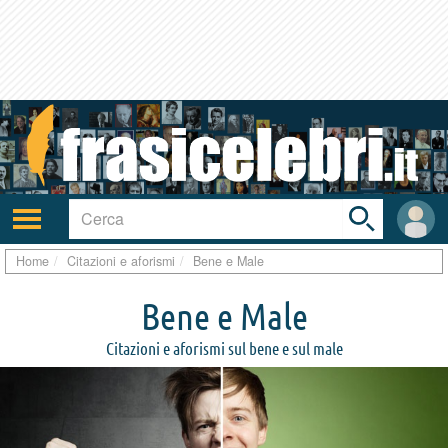
Toggle
search
bar
Attiva/disattiva
User
navigazione
area
Home
Citazioni e aforismi
Bene e Male
Bene e Male
Citazioni e aforismi sul bene e sul male