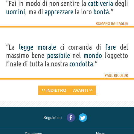
“Fai in modo di non sentire la
cattiveria
degli
uomini
, ma di
apprezzare
la loro
bontà
.”
ROMANO BATTAGLIA
“La
legge
morale
ci comanda di
fare
del
massimo bene
possibile
nel
mondo
l'oggetto
finale di tutta la nostra
condotta
.”
PAUL RICOEUR
‹‹
››
INDIETRO
AVANTI
Seguici su
Chi siamo
News