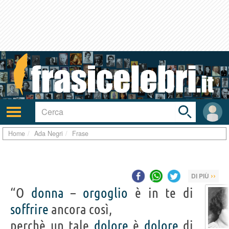
Toggle
search
bar
Attiva/disattiva
User
navigazione
area
Home
Ada Negri
Frase
››
DI PIÙ
“O
donna
–
orgoglio
è in te di
soffrire
ancora così,
perchè un tale
dolore
è
dolore
di