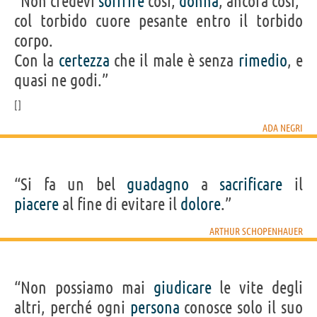
“Non credevi
soffrire
così,
donna
, ancóra così,
col torbido cuore pesante entro il torbido
corpo.
Con la
certezza
che il male è senza
rimedio
, e
quasi ne godi.”
ADA NEGRI
“Si fa un bel
guadagno
a
sacrificare
il
piacere
al fine di evitare il
dolore
.”
ARTHUR SCHOPENHAUER
“Non possiamo mai
giudicare
le vite degli
altri, perché ogni
persona
conosce solo il suo