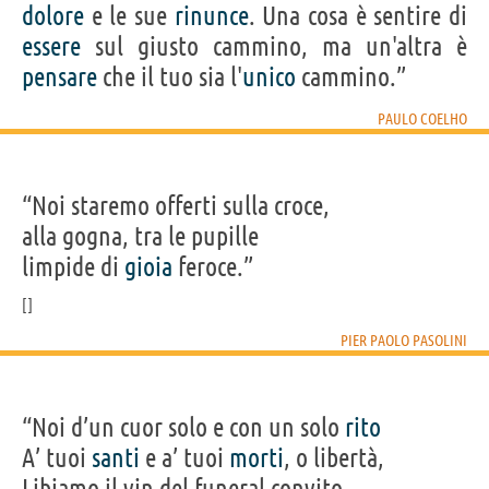
dolore
e le sue
rinunce
. Una cosa è sentire di
essere
sul giusto cammino, ma un'altra è
pensare
che il tuo sia l'
unico
cammino.”
PAULO COELHO
“Noi staremo offerti sulla croce,
alla gogna, tra le pupille
limpide di
gioia
feroce.”
PIER PAOLO PASOLINI
“Noi d’un cuor solo e con un solo
rito
A’ tuoi
santi
e a’ tuoi
morti
, o libertà,
Libiamo il vin del funeral convito,