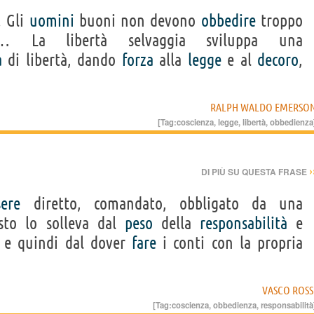
. Gli
uomini
buoni non devono
obbedire
troppo
… La libertà selvaggia sviluppa una
a
di libertà, dando
forza
alla
legge
e al
decoro
,
RALPH WALDO EMERSO
[Tag:
coscienza
,
legge
,
libertà
,
obbedienza
›
DI PIÙ SU QUESTA FRASE
sere
diretto, comandato, obbligato da una
sto lo solleva dal
peso
della
responsabilità
e
, e quindi dal dover
fare
i conti con la propria
VASCO ROSS
[Tag:
coscienza
,
obbedienza
,
responsabilità