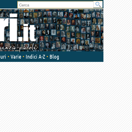
User
area
uri
Varie
Indici A-Z
Blog