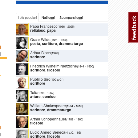
I più popolari
Nati oggi
Scomparsi oggi
Papa Francesco
(1936
-
2025)
religioso
,
papa
Oscar Wilde
(1854
-
1900)
poeta
,
scrittore
,
drammaturgo
N
Arthur Bloch
(1948)
]
scrittore
Friedrich Wilhelm Nietzsche
(1844
-
1900)
scrittore
,
filosofo
›
Publilio Siro
(100 a.C.)
scrittore
Totò
(1898
-
1967)
attore
,
comico
William Shakespeare
(1564
-
1616)
scrittore
,
drammaturgo
Arthur Schopenhauer
(1788
-
1860)
filosofo
I
Lucio Anneo Seneca
(4 a.C.
-
65)
]
scrittore
,
filosofo