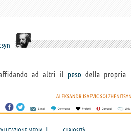
tsyn
ffidando ad altri il
peso
della propria
ALEKSANDR ISAEVIC SOLZHENITSY
E-mail
Commenta
Preferiti
Correggi
Link
VALUTAZIONE MEDIA
CURIOSITÀ