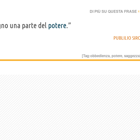
›
DI PIÙ SU QUESTA FRASE
gno una parte del
potere
.”
PUBLILIO SIR
[Tag:
obbedienza
,
potere
,
saggezza