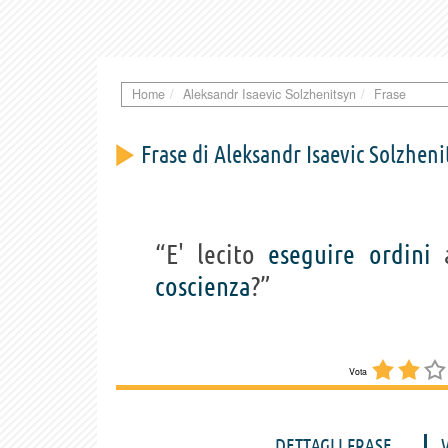
Home
Aleksandr Isaevic Solzhenitsyn
Frase
Frase di Aleksandr Isaevic Solzheni
“E' lecito
eseguire
ordini
a
coscienza
?”
Vota
DETTAGLI FRASE