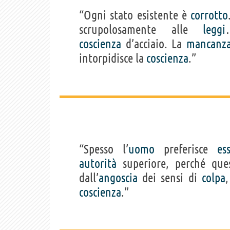
“Ogni stato esistente è
corrotto
scrupolosamente alle
leggi
coscienza
d’acciaio. La
mancanz
intorpidisce la
coscienza
.”
“Spesso l’
uomo
preferisce
es
autorità
superiore, perché que
dall’
angoscia
dei sensi di
colpa
coscienza
.”