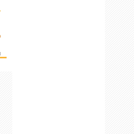
›
O
]