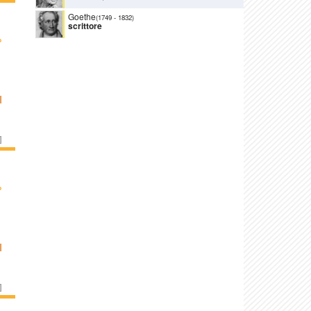
Goethe
(1749
-
1832)
scrittore
›
I
]
›
I
]