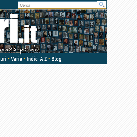
User
area
uri
Varie
Indici A-Z
Blog