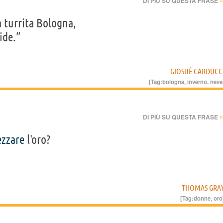
DI PIÙ SU QUESTA FRASE
a turrita Bologna,
ride.”
GIOSUÈ CARDUCC
[Tag:
bologna
,
inverno
,
neve
›
DI PIÙ SU QUESTA FRASE
ezzare
l'oro?
THOMAS GRA
[Tag:
donne
,
oro