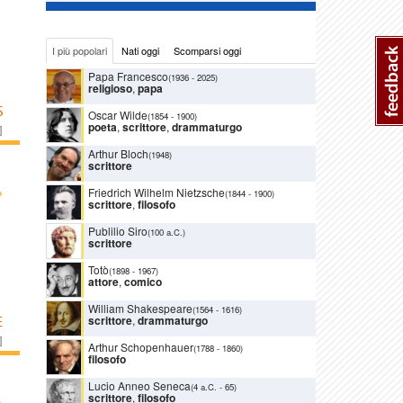
I più popolari
Nati oggi
Scomparsi oggi
Papa Francesco
(1936
-
2025)
religioso
,
papa
S
Oscar Wilde
(1854
-
1900)
poeta
,
scrittore
,
drammaturgo
]
Arthur Bloch
(1948)
scrittore
›
Friedrich Wilhelm Nietzsche
(1844
-
1900)
scrittore
,
filosofo
Publilio Siro
(100 a.C.)
scrittore
Totò
(1898
-
1967)
attore
,
comico
William Shakespeare
(1564
-
1616)
scrittore
,
drammaturgo
E
]
Arthur Schopenhauer
(1788
-
1860)
filosofo
Lucio Anneo Seneca
(4 a.C.
-
65)
scrittore
,
filosofo
›