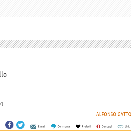
llo
o"
ALFONSO GATT
E-mail
Commenta
Preferiti
Correggi
Link