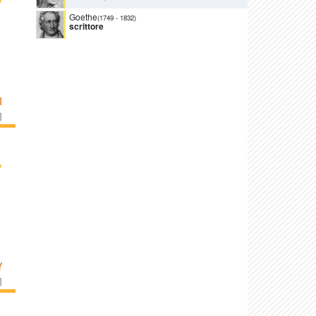
Goethe
(1749
-
1832)
scrittore
I
]
›
Y
]