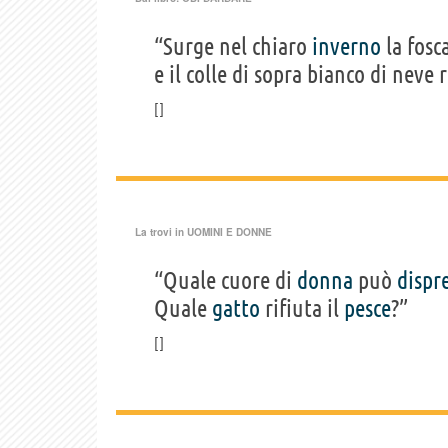
“Surge nel chiaro
inverno
la fosc
e il colle di sopra bianco di neve 
La trovi in
UOMINI E DONNE
“Quale cuore di
donna
può
dispr
Quale
gatto
rifiuta il
pesce
?”