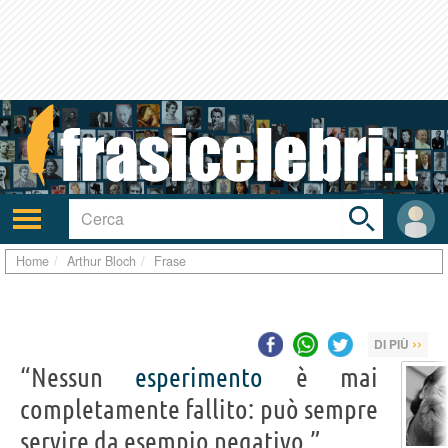
Toggle
search
bar
Attiva/disattiva
User
navigazione
area
Home
Arthur Bloch
Frase
››
DI PIÙ
“Nessun
esperimento
è mai
completamente fallito: può sempre
servire da esempio negativo.”