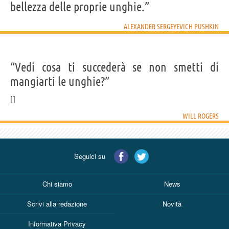
bellezza delle proprie unghie.”
ALEXANDER SERGEYEVICH PUSHKIN
“Vedi cosa ti succederà se non smetti di
mangiarti le unghie?”
WILL ROGERS
Seguici su
Chi siamo
News
Scrivi alla redazione
Novità
Informativa Privacy