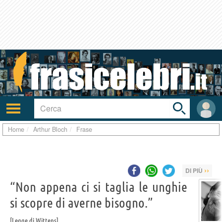
Toggle
search
bar
Attiva/disattiva
User
navigazione
area
Home
Arthur Bloch
Frase
››
DI PIÙ
“Non appena ci si taglia le unghie
si scopre di averne bisogno.”
Legge di Wittens