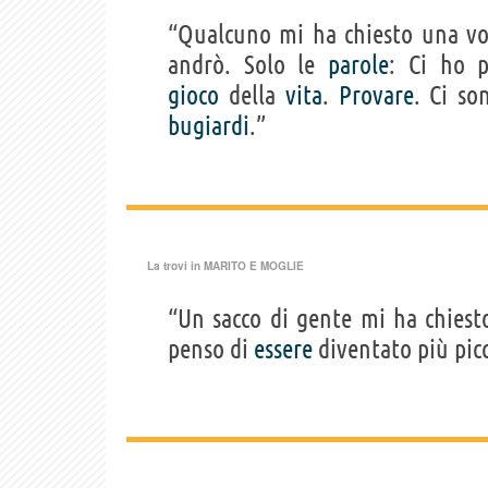
“Qualcuno mi ha chiesto una vol
andrò. Solo le
parole
: Ci ho p
gioco
della
vita
.
Provare
. Ci so
bugiardi
.”
La trovi in
MARITO E MOGLIE
“Un sacco di gente mi ha chies
penso di
essere
diventato più picc