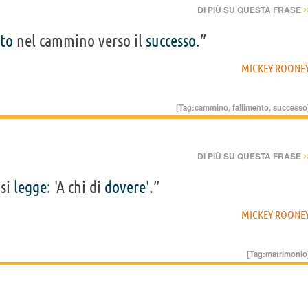
›
DI PIÙ SU QUESTA FRASE
nto
nel cammino verso il
successo
.”
MICKEY ROONE
[Tag:
cammino
,
fallimento
,
successo
›
DI PIÙ SU QUESTA FRASE
si
legge
: 'A chi di
dovere
'.”
MICKEY ROONE
[Tag:
matrimonio