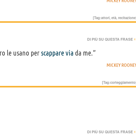
MICKEY ROONE
[Tag:
attori
,
età
,
recitazione
›
DI PIÙ SU QUESTA FRASE
ro le usano per
scappare
via
da me.”
MICKEY ROONE
[Tag:
corteggiamento
›
DI PIÙ SU QUESTA FRASE