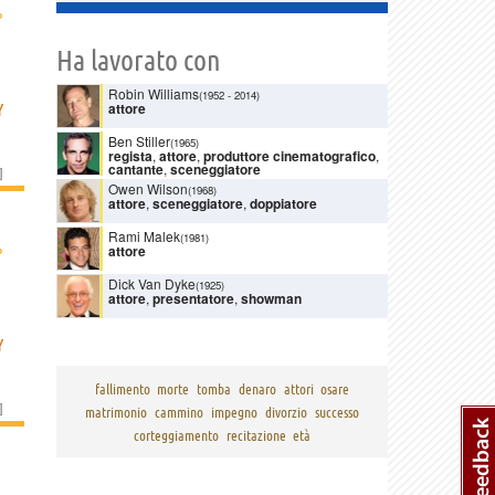
›
Ha lavorato con
Robin Williams
(1952
-
2014)
attore
Y
Ben Stiller
(1965)
regista
,
attore
,
produttore cinematografico
,
cantante
,
sceneggiatore
]
Owen Wilson
(1968)
attore
,
sceneggiatore
,
doppiatore
Rami Malek
(1981)
›
attore
Dick Van Dyke
(1925)
attore
,
presentatore
,
showman
Y
fallimento
morte
tomba
denaro
attori
osare
]
matrimonio
cammino
impegno
divorzio
successo
corteggiamento
recitazione
età