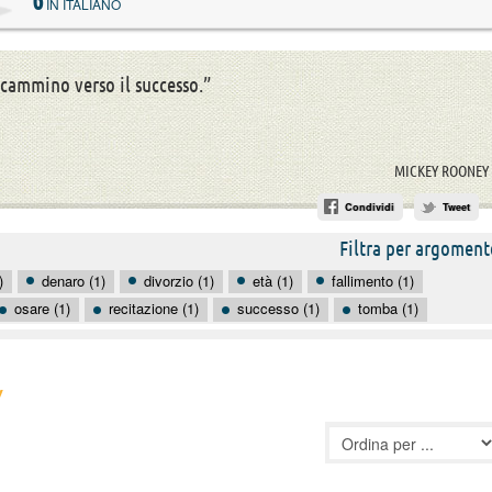
6
IN ITALIANO
 cammino verso il successo.”
MICKEY ROONEY
Condividi
Tweet
Filtra per argoment
)
denaro (1)
divorzio (1)
età (1)
fallimento (1)
osare (1)
recitazione (1)
successo (1)
tomba (1)
Y