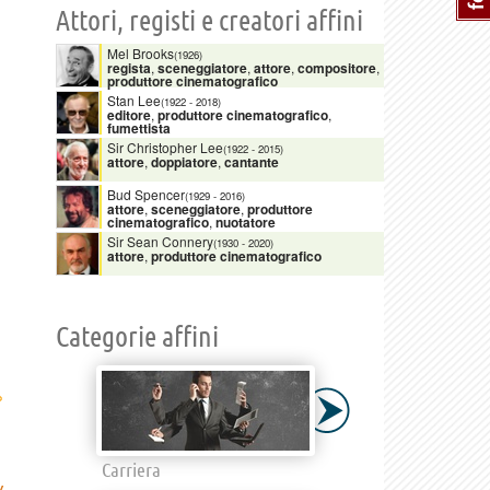
Attori, registi e creatori affini
Mel Brooks
(1926)
regista
,
sceneggiatore
,
attore
,
compositore
,
produttore cinematografico
Stan Lee
(1922
-
2018)
editore
,
produttore cinematografico
,
fumettista
Sir Christopher Lee
(1922
-
2015)
attore
,
doppiatore
,
cantante
Bud Spencer
(1929
-
2016)
attore
,
sceneggiatore
,
produttore
cinematografico
,
nuotatore
Sir Sean Connery
(1930
-
2020)
attore
,
produttore cinematografico
Categorie affini
›
Carriera