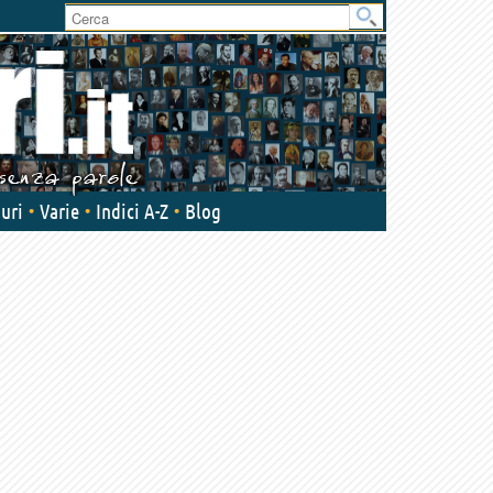
User
area
uri
Varie
Indici A-Z
Blog