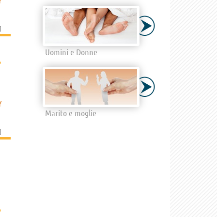
Y
]
Uomini e Donne
›
Y
Marito e moglie
]
›