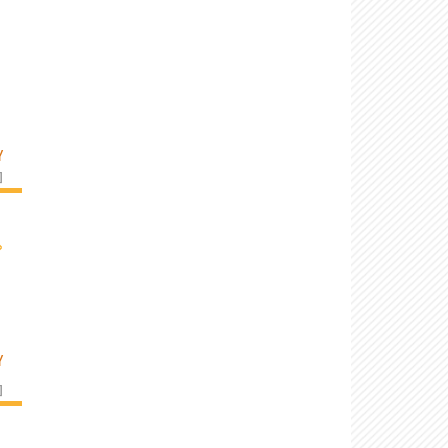
Y
]
›
Y
]