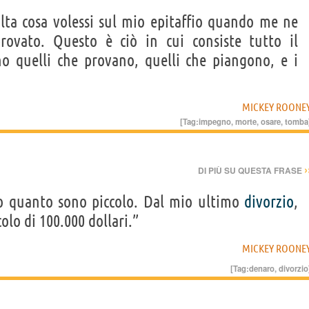
ta cosa volessi sul mio epitaffio quando me ne
rovato. Questo è ciò in cui consiste tutto il
no quelli che provano, quelli che piangono, e i
MICKEY ROONE
[Tag:
impegno
,
morte
,
osare
,
tomba
›
DI PIÙ SU QUESTA FRASE
to quanto sono piccolo. Dal mio ultimo
divorzio
,
olo di 100.000 dollari.”
MICKEY ROONE
[Tag:
denaro
,
divorzio