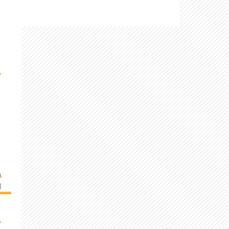
›
À
]
›