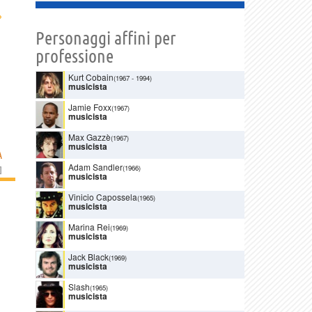
›
Personaggi affini per
professione
Kurt Cobain
(1967
-
1994)
musicista
Jamie Foxx
(1967)
musicista
Max Gazzè
(1967)
musicista
À
Adam Sandler
(1966)
]
musicista
Vinicio Capossela
(1965)
musicista
Marina Rei
(1969)
musicista
Jack Black
(1969)
musicista
Slash
(1965)
musicista