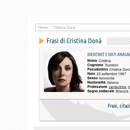
Home
Cristina Donà
Frasi di Cristina Donà
IDENTIKIT E DATI ANAGR
Nome
Cristina
Cognome
Trombini
Pseudonimo
Cristina Don
Nato
23 settembre 1967
Sesso
femminile
Nazionalità
italiana
Professione
cantautrice
,
m
Segno zodiacale
Bilancia
Frasi, cita