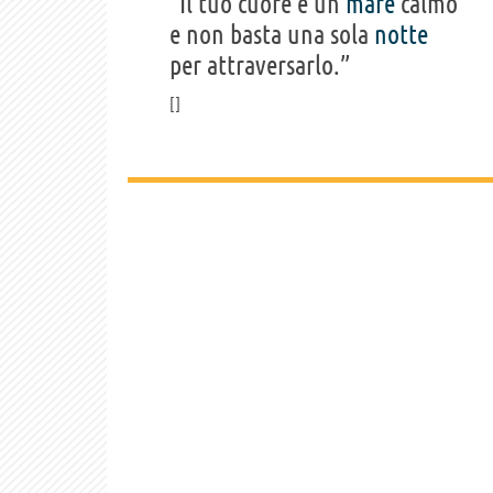
“Il tuo cuore è un
mare
calmo
e non basta una sola
notte
per attraversarlo.”