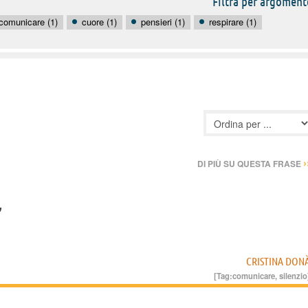
Filtra per argoment
comunicare (1)
cuore (1)
pensieri (1)
respirare (1)
›
DI PIÙ SU QUESTA FRASE
”
CRISTINA DON
[Tag:
comunicare
,
silenzio