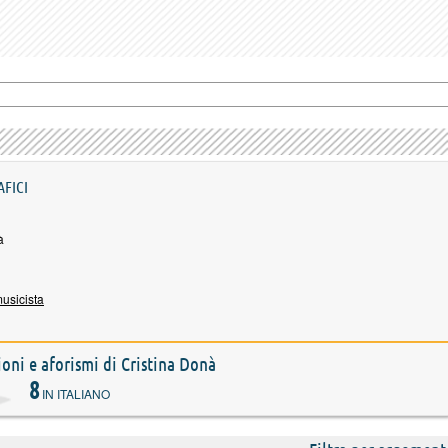
AFICI
à
usicista
zioni e aforismi di Cristina Donà
8
IN ITALIANO