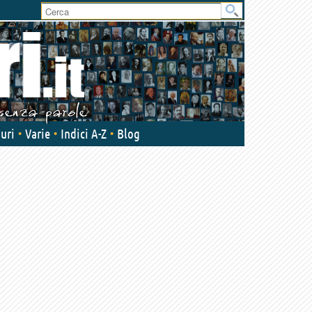
User
area
uri
Varie
Indici A-Z
Blog