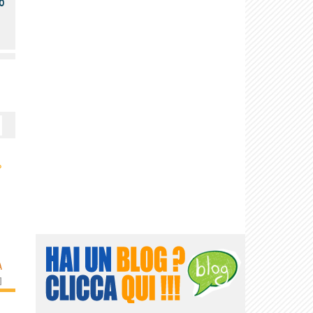
o
›
À
]