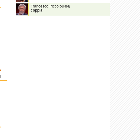
Francesco Piccolo
›
(1964)
coppia
À
]
›