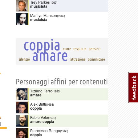
Trey Parker
(1969)
musicista
Marilyn Manson
(1969)
musicista
coppia
amare
cuore
respirare
pensieri
silenzio
attrazione
comunicare
›
Personaggi affini per contenuti
Tiziano Ferro
(1980)
amare
Alex Britti
(1968)
coppia
À
Fabio Volo
(1972)
amare
,
coppia
]
Francesco Renga
(1968)
coppia