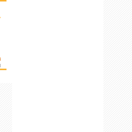
›
N
]