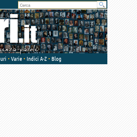
User
area
uri
Varie
Indici A-Z
Blog