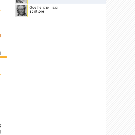
Goethe
(1749
-
1832)
›
scrittore
I
]
›
g
]