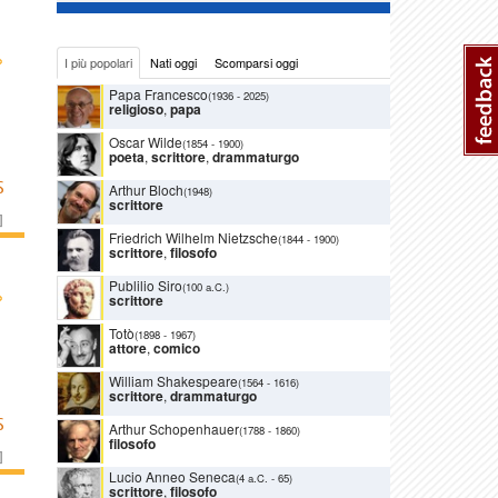
›
I più popolari
Nati oggi
Scomparsi oggi
Papa Francesco
(1936
-
2025)
religioso
,
papa
Oscar Wilde
(1854
-
1900)
poeta
,
scrittore
,
drammaturgo
S
Arthur Bloch
(1948)
scrittore
]
Friedrich Wilhelm Nietzsche
(1844
-
1900)
scrittore
,
filosofo
Publilio Siro
(100 a.C.)
›
scrittore
Totò
(1898
-
1967)
attore
,
comico
William Shakespeare
(1564
-
1616)
scrittore
,
drammaturgo
S
Arthur Schopenhauer
(1788
-
1860)
filosofo
]
Lucio Anneo Seneca
(4 a.C.
-
65)
scrittore
,
filosofo