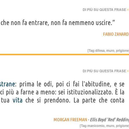
›
DI PIÙ SU QUESTA FRASE
ò che non fa entrare, non fa nemmeno uscire.”
FABIO ZANARD
[Tag:
difesa
,
muro
,
prigione
›
DI PIÙ SU QUESTA FRASE
strane
: prima le odi, poi ci fai l'abitudine, e se
 più a farne a meno: sei istituzionalizzato. È la
a tua
vita
che si prendono. La parte che conta
MORGAN FREEMAN
- Ellis Boyd 'Red' Reddin
[Tag:
manicomio
,
muro
,
prigione