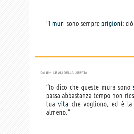
“I
muri
sono sempre
prigioni
: ci
Dal film:
LE ALI DELLA LIBERTÀ
“Io dico che queste mura sono
passa abbastanza tempo non riesci
tua
vita
che vogliono, ed è l
almeno.”