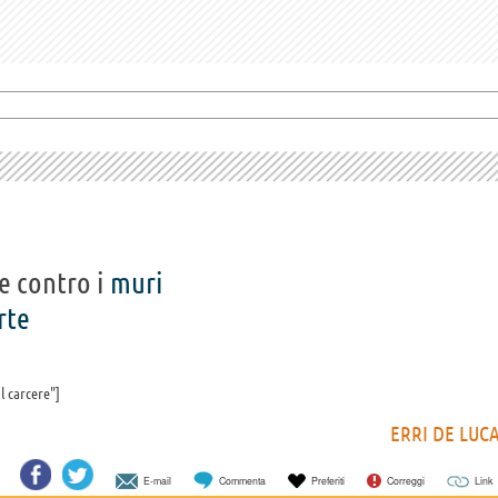
e contro i
muri
rte
l carcere"
ERRI DE LUC
E-mail
Commenta
Preferiti
Correggi
Link