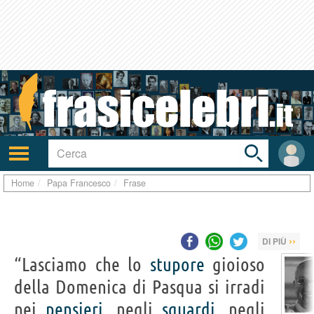
Toggle
search
bar
Attiva/disattiva
User
navigazione
area
Home
Papa Francesco
Frase
››
DI PIÙ
“Lasciamo che lo
stupore
gioioso
della Domenica di Pasqua si irradi
nei
pensieri
, negli
sguardi
, negli