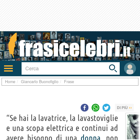
Toggle
search
bar
Attiva/disattiva
User
navigazione
area
Home
Giancarlo Buonofiglio
Frase
››
DI PIÙ
“Se hai la lavatrice, la lavastoviglie
e una scopa elettrica e continui ad
avere bisogno di una
donna
, non