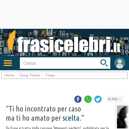
Toggle
search
bar
Attiva/disattiva
User
navigazione
area
Home
Giusy Ferreri
Frase
››
DI PIÙ
“Ti ho incontrato per caso
ma ti ho amato per
scelta
.”
la frase è tratta dalla canzone 'Momenti perfetti', pubblicata per la