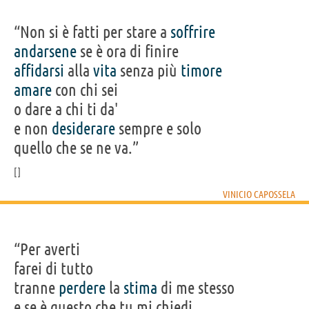
“Non si è fatti per stare a
soffrire
andarsene
se è ora di finire
affidarsi
alla
vita
senza più
timore
amare
con chi sei
o dare a chi ti da'
e non
desiderare
sempre e solo
quello che se ne va.”
VINICIO CAPOSSELA
“Per averti
farei di tutto
tranne
perdere
la
stima
di me stesso
e se è questo che tu mi chiedi