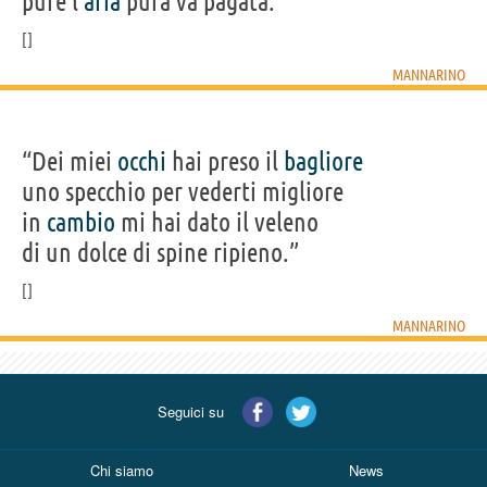
pure l'
aria
pura va pagata.”
MANNARINO
“Dei miei
occhi
hai preso il
bagliore
uno specchio per vederti migliore
in
cambio
mi hai dato il veleno
di un dolce di spine ripieno.”
MANNARINO
Seguici su
Chi siamo
News