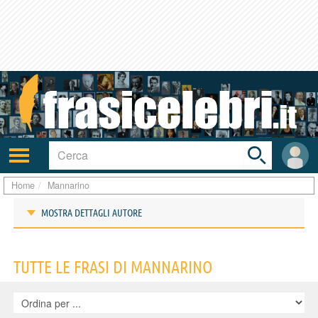
Toggle
search
bar
Attiva/disattiva
User
navigazione
area
Home
Mannarino
MOSTRA DETTAGLI AUTORE
Frasi di Mannarino
TUTTE LE FRASI DI MANNARINO