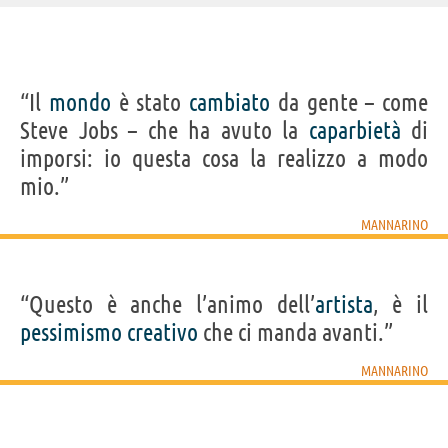
IDENTIKIT E DATI ANAGRAFICI
“Il
mondo
è stato
cambiato
da gente – come
Nome
Alessandro
Steve Jobs – che ha avuto la
caparbietà
di
Cognome
Mannarino
Pseudonimo
Mannarino
imporsi: io questa cosa la realizzo a modo
Nato
23 agosto 1979
Sesso
maschile
mio.”
Nazionalità
italiana
Professione
cantautore
Segno zodiacale
Leone
MANNARINO
Frasi, citazioni e aforismi di Mannarino
8
“Questo è anche l’animo dell’
artista
, è il
IN ITALIANO
pessimismo
creativo
che ci manda avanti.”
Personaggi affini per
PROFESSIONE
CONTENUTI
MANNARINO