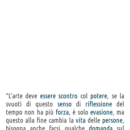
“L'arte deve
essere
scontro
col
potere
, se la
svuoti di questo
senso
di
riflessione
del
tempo non ha più
forza
, è solo
evasione
, ma
questo alla fine cambia la
vita
delle
persone
,
bisogna anche farsi qualche
domanda
sul