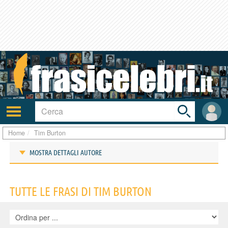
Toggle
search
bar
Attiva/disattiva
User
navigazione
area
Home
Tim Burton
MOSTRA DETTAGLI AUTORE
Frasi di Tim Burton
TUTTE LE FRASI DI TIM BURTON