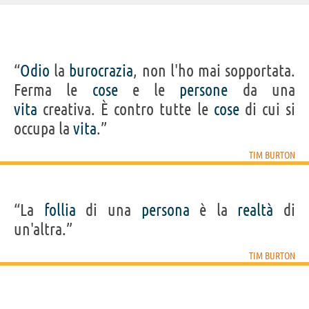
IDENTIKIT E DATI ANAGRAFICI
“
Odio
la
burocrazia
, non l'ho mai sopportata.
Nome
Tim
Ferma le
cose
e le
persone
da una
Cognome
Burton
Nato
25 agosto 1958
vita
creativa. È contro tutte le
cose
di cui si
Sesso
maschile
Nazionalità
statunitense
occupa la
vita
.”
Professione
regista
,
sceneggiatore
,
scenografo
Segno zodiacale
Vergine
TIM BURTON
FILM/SERIE TV/CARTONI DI TIM BURTON
“La
follia
di una
persona
è la
realtà
di
un'altra.”
TIM BURTON
Beetlejuice
Mercoledì
Miss Peregrine -
Big Eyes
Alic
Beetlejuice
La...
Wonde