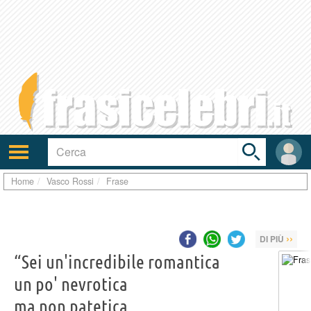
Toggle
search
bar
Attiva/disattiva
User
navigazione
area
Home
Vasco Rossi
Frase
››
DI PIÙ
“Sei un'incredibile romantica
un po' nevrotica
ma non patetica