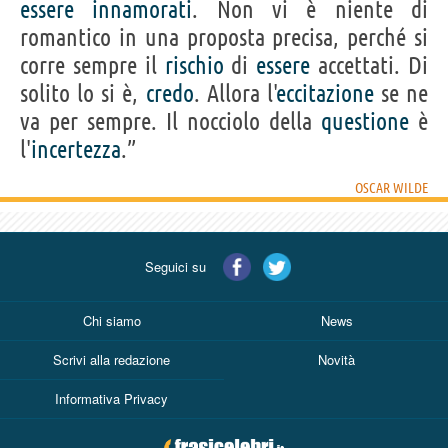
essere
innamorati
. Non vi è niente di
romantico in una proposta precisa, perché si
corre sempre il
rischio
di
essere
accettati. Di
solito lo si è,
credo
. Allora l'
eccitazione
se ne
va per sempre. Il nocciolo della
questione
è
l'
incertezza
.”
OSCAR WILDE
Seguici su
Chi siamo
News
Scrivi alla redazione
Novità
Informativa Privacy