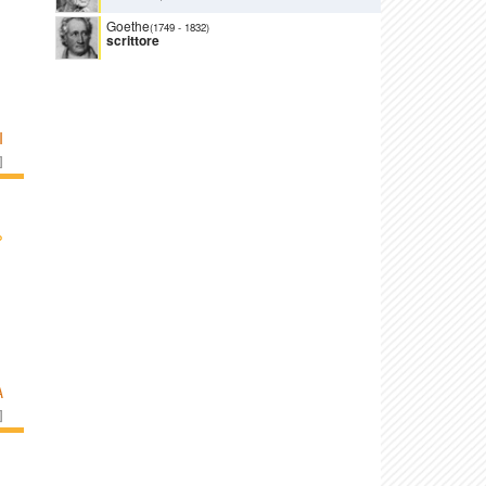
Goethe
(1749
-
1832)
scrittore
I
]
›
A
]