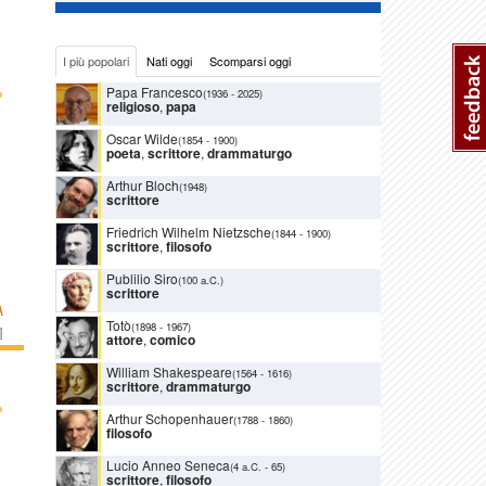
I più popolari
Nati oggi
Scomparsi oggi
›
Papa Francesco
(1936
-
2025)
religioso
,
papa
Oscar Wilde
(1854
-
1900)
poeta
,
scrittore
,
drammaturgo
Arthur Bloch
(1948)
scrittore
Friedrich Wilhelm Nietzsche
(1844
-
1900)
scrittore
,
filosofo
Publilio Siro
(100 a.C.)
scrittore
A
Totò
(1898
-
1967)
]
attore
,
comico
William Shakespeare
(1564
-
1616)
scrittore
,
drammaturgo
›
Arthur Schopenhauer
(1788
-
1860)
filosofo
Lucio Anneo Seneca
(4 a.C.
-
65)
scrittore
,
filosofo