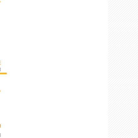
›
E
]
›
I
]