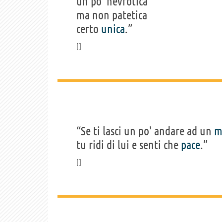
un po' nevrotica
ma non patetica
certo
unica
.”
“Se ti lasci un po' andare ad un
m
tu ridi di lui e senti che
pace
.”