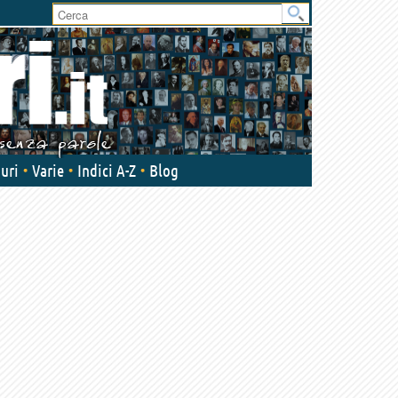
User
area
uri
Varie
Indici A-Z
Blog