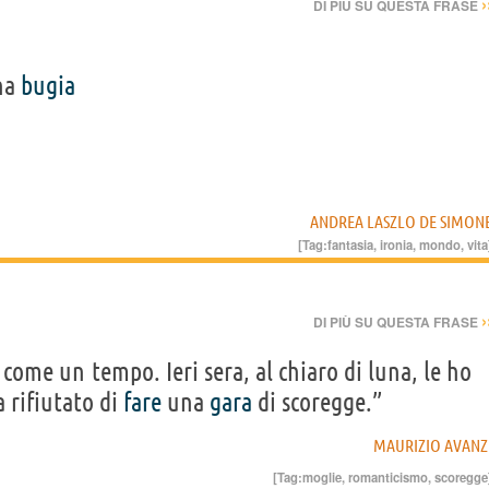
›
DI PIÙ SU QUESTA FRASE
una
bugia
ANDREA LASZLO DE SIMON
[Tag:
fantasia
,
ironia
,
mondo
,
vita
›
DI PIÙ SU QUESTA FRASE
ome un tempo. Ieri sera, al chiaro di luna, le ho
a rifiutato di
fare
una
gara
di scoregge.”
MAURIZIO AVANZ
[Tag:
moglie
,
romanticismo
,
scoregge