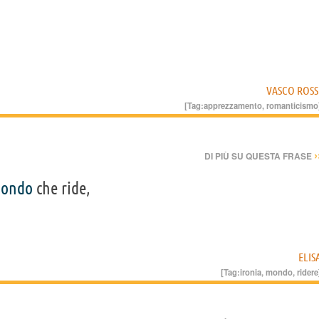
VASCO ROSS
[Tag:
apprezzamento
,
romanticismo
›
DI PIÙ SU QUESTA FRASE
ondo
che ride,
ELIS
[Tag:
ironia
,
mondo
,
ridere