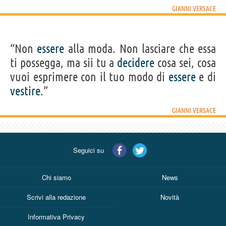
GIANNI VERSACE
“Non
essere
alla moda. Non lasciare che essa
ti possegga, ma sii tu a
decidere
cosa sei, cosa
vuoi esprimere con il tuo modo di
essere
e di
vestire
.”
GIANNI VERSACE
Seguici su
Chi siamo
News
Scrivi alla redazione
Novità
Informativa Privacy