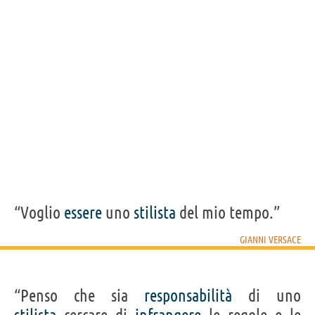
Frasi, citazioni e aforismi di Gianni Versace
14
IN ITALIANO
“Devo dire che mi piaccio: sto bene dentro il mio
sesso e dentro la mia testa.”
GIANNI VERSACE
Condividi
Tweet
Personaggi affini per
PROFESSIONE
CONTENUTI
“Voglio
essere
uno
stilista
del mio tempo.”
GIANNI VERSACE
“Penso che sia
responsabilità
di uno