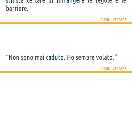
stilista
cercare di
infrangere
le regole e le
barriere. ”
GIANNI VERSACE
“Non sono mai
caduto
. Ho sempre volato.”
GIANNI VERSACE