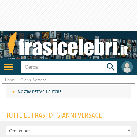
Toggle
search
bar
Attiva/disattiva
User
navigazione
area
Home
Gianni Versace
MOSTRA DETTAGLI AUTORE
Frasi di Gianni Versace
TUTTE LE FRASI DI GIANNI VERSACE