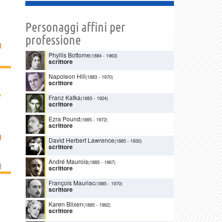
Personaggi affini per
professione
H
Phyllis Bottome
(1884
-
1963)
scrittore
Napoleon Hill
(1883
-
1970)
scrittore
›
Franz Kafka
(1883
-
1924)
scrittore
Ezra Pound
(1885
-
1972)
scrittore
H
David Herbert Lawrence
(1885
-
1930)
scrittore
André Maurois
(1885
-
1967)
]
scrittore
François Mauriac
(1885
-
1970)
scrittore
Karen Blixen
(1885
-
1962)
scrittore