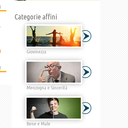
]
Categorie affini
›
Giovinezza
H
]
Menzogna e Sincerità
Bene e Male