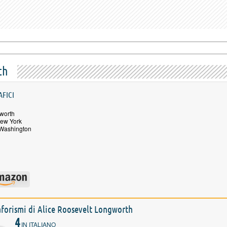
th
AFICI
worth
New York
 Washington
e aforismi di Alice Roosevelt Longworth
4
IN ITALIANO