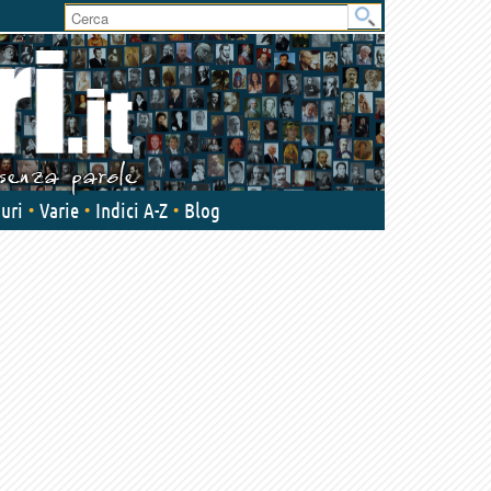
User
area
uri
Varie
Indici A-Z
Blog