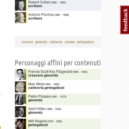
Robert Collier
(1885
-
1950)
scrittore
Antonio Porchia
(1885
-
1968)
scrittore
crescere
gioventù
cattiveria
cinismo
pettegolezzi
Personaggi affini per contenuti
Francis Scott Key Fitzgerald
(1896
-
1940)
crescere
,
gioventù
Mae West
(1893
-
1980)
cattiveria
,
pettegolezzi
›
Pablo Picasso
(1881
-
1973)
gioventù
Adolf Hitler
(1889
-
1945)
gioventù
Will Rogers
(1879
-
1935)
pettegolezzi
H