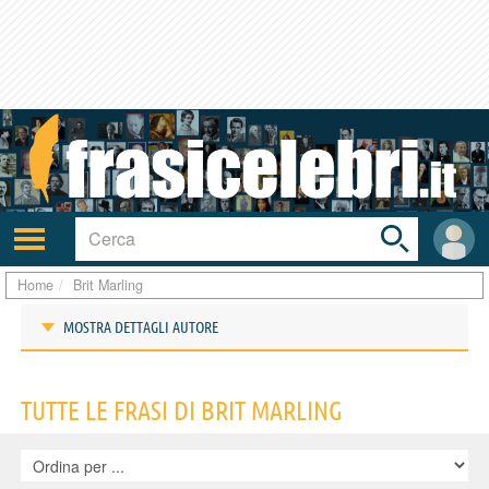
Toggle
search
bar
Attiva/disattiva
User
navigazione
area
Home
Brit Marling
MOSTRA DETTAGLI AUTORE
Frasi di Brit Marling
TUTTE LE FRASI DI BRIT MARLING