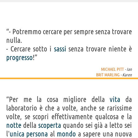
IDENTIKIT E DATI ANAGRAFICI
“- Potremmo cercare per sempre senza trovare
Nome
Alexandra Brittany
nulla.
Cognome
Marling
Pseudonimo
Brit Marling
- Cercare sotto i
sassi
senza trovare niente è
Nato
7 agosto 1983
Sesso
femminile
progresso
!”
Nazionalità
statunitense
Professione
attore
,
sceneggiatore
,
regista
,
produttore
cinematografico
MICHAEL PITT
- Ian
Segno zodiacale
Leone
BRIT MARLING
- Karen
FILM DI BRIT MARLING
“Per me la cosa migliore della
vita
da
laboratorio è che a volte, anche se rarissime
volte, se scopri effettivamente qualcosa e la
notte
della
scoperta
quando sei già a letto sei
I Origins
l'
unica
persona
al
mondo
a sapere una nuova