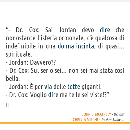
IDENTIKIT E DATI ANAGRAFICI
“- Dr. Cox: Sai Jordan devo
dire
che
Nome
Christa
nonostante l'isteria ormonale, c'è qualcosa di
Cognome
Miller Lawrence
Pseudonimo
Christa Miller
indefinibile in una
donna
incinta
, di quasi...
Nato
28 maggio 1964
Sesso
femminile
spirituale.
Nazionalità
statunitense
Professione
attore
- Jordan: Davvero??
Segno zodiacale
Gemelli
- Dr. Cox: Sul serio sei... non sei mai stata così
FILM/SERIE TV DI CHRISTA MILLER
bella.
- Jordan: È per
via
delle
tette
giganti.
- Dr. Cox: Voglio
dire
ma te le sei viste!?”
JOHN C. MCGINLEY
- Dr. Cox
Breaking In
Scrubs - Medici
CHRISTA MILLER
- Jordan Sullivan
ai...