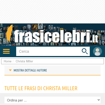
Toggle
search
bar
Attiva/disattiva
User
navigazione
area
Home
Christa Miller
MOSTRA DETTAGLI AUTORE
Frasi di Christa Miller
TUTTE LE FRASI DI CHRISTA MILLER