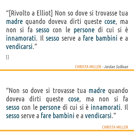
Acquista film/serie tv con Christa Miller su
“[Rivolto a Elliot] Non so dove si trovasse tua
madre
quando doveva dirti queste
cose
, ma
Frasi, citazioni e aforismi di Christa Miller
3
non si fa
sesso
con le
persone
di cui si è
IN ITALIANO
innamorati
. Il
sesso
serve a
fare
bambini
e a
vendicarsi
.”
Personaggi affini per
CAST
GENERI
CHRISTA MILLER
- Jordan Sullivan
“Non so dove si trovasse tua
madre
quando
doveva dirti queste
cose
, ma non si fa
sesso
con le
persone
di cui si è
innamorati
. Il
sesso
serve a
fare
bambini
e a
vendicarsi
.”
CHRISTA MILLER