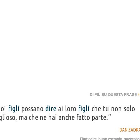
›
DI PIÙ SU QUESTA FRASE
uoi
figli
possano
dire
ai loro
figli
che tu non solo
iglioso, ma che ne hai anche fatto parte.”
DAN ZADR
[Tag:
agire
,
buon esempio
,
successo