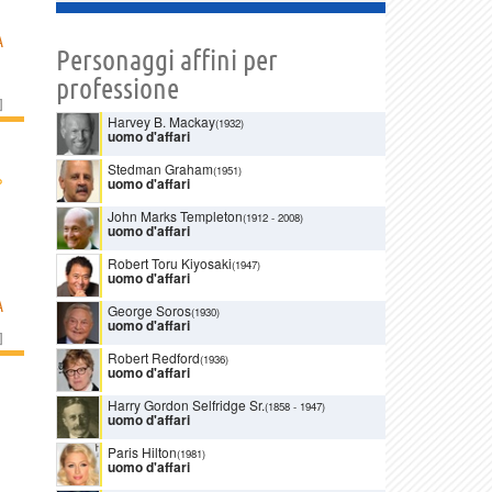
A
Personaggi affini per
professione
]
Harvey B. Mackay
(1932)
uomo d'affari
Stedman Graham
(1951)
›
uomo d'affari
John Marks Templeton
(1912
-
2008)
uomo d'affari
Robert Toru Kiyosaki
(1947)
uomo d'affari
A
George Soros
(1930)
uomo d'affari
]
Robert Redford
(1936)
uomo d'affari
Harry Gordon Selfridge Sr.
(1858
-
1947)
uomo d'affari
Paris Hilton
(1981)
uomo d'affari