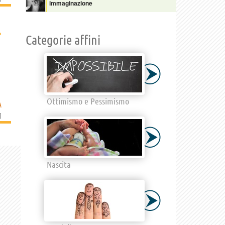
immaginazione
›
Categorie affini
Ottimismo e Pessimismo
A
]
Nascita