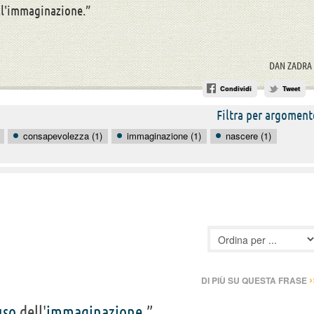
ll'immaginazione.”
DAN ZADRA
Condividi
Tweet
Filtra per argoment
consapevolezza (1)
immaginazione (1)
nascere (1)
›
DI PIÙ SU QUESTA FRASE
uso
dell'
immaginazione
.”