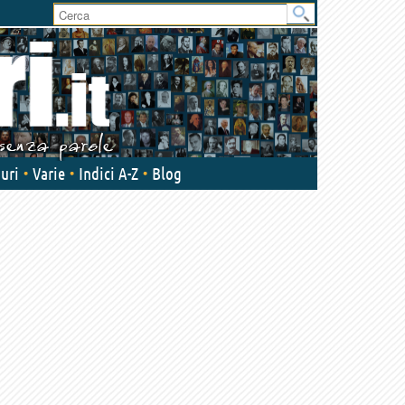
User
area
uri
Varie
Indici A-Z
Blog