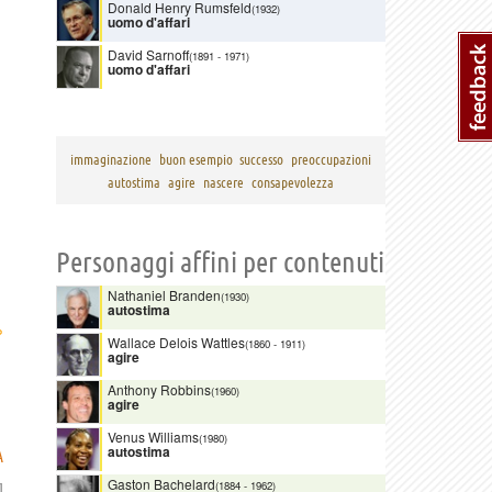
Donald Henry Rumsfeld
(1932)
uomo d'affari
David Sarnoff
(1891
-
1971)
uomo d'affari
immaginazione
buon esempio
successo
preoccupazioni
autostima
agire
nascere
consapevolezza
Personaggi affini per contenuti
Nathaniel Branden
(1930)
autostima
›
Wallace Delois Wattles
(1860
-
1911)
agire
Anthony Robbins
(1960)
agire
Venus Williams
(1980)
autostima
A
Gaston Bachelard
(1884
-
1962)
]