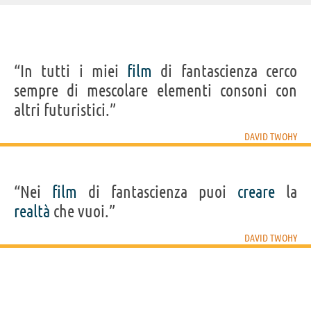
IDENTIKIT E DATI ANAGRAFICI
“In tutti i miei
film
di fantascienza cerco
Nome
David Neil
sempre di mescolare elementi consoni con
Cognome
Twohy
Pseudonimo
David Twohy
altri futuristici.”
Nato
18 ottobre 1955
Sesso
maschile
Nazionalità
statunitense
DAVID TWOHY
Professione
sceneggiatore
,
regista
Segno zodiacale
Bilancia
FILM DI DAVID TWOHY
“Nei
film
di fantascienza puoi
creare
la
realtà
che vuoi.”
DAVID TWOHY
The Chronicles
Pitch Black
of Riddick