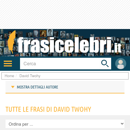
Toggle
search
bar
Attiva/disattiva
User
navigazione
area
Home
David Twohy
MOSTRA DETTAGLI AUTORE
Frasi di David Twohy
TUTTE LE FRASI DI DAVID TWOHY