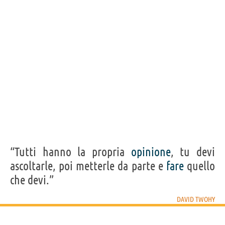
Acquista film di David Twohy su
Frasi, citazioni e aforismi di David Twohy
5
IN ITALIANO
Personaggi affini per
CAST
GENERI
“Tutti hanno la propria
opinione
, tu devi
ascoltarle, poi metterle da parte e
fare
quello
che devi.”
DAVID TWOHY