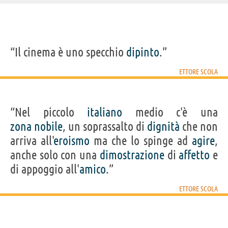
IDENTIKIT E DATI ANAGRAFICI
“Il cinema è uno specchio
dipinto
.”
Nome
Ettore
Cognome
Scola
ETTORE SCOLA
Nato
10 maggio 1931 a Trevico, AV
Sesso
maschile
Nazionalità
italiana
Professione
regista
,
sceneggiatore
Segno zodiacale
Toro
“Nel piccolo
italiano
medio c'è una
FILM DI ETTORE SCOLA
zona
nobile
, un soprassalto di
dignità
che non
arriva all'
eroismo
ma che lo spinge ad
agire
,
anche solo con una
dimostrazione
di
affetto
e
di appoggio all'
amico
.”
ETTORE SCOLA
Concorrenza
Il viaggio di
Che ora è?
Maccheroni
La ter
sleale
Capitan...