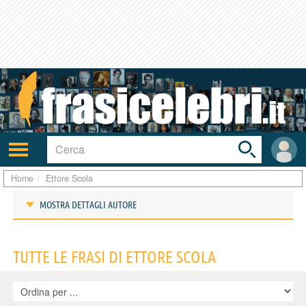
Toggle
search
bar
Attiva/disattiva
User
navigazione
area
Home
Ettore Scola
MOSTRA DETTAGLI AUTORE
Frasi di Ettore Scola
TUTTE LE FRASI DI ETTORE SCOLA