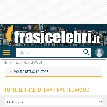
Toggle
search
bar
Attiva/disattiva
User
navigazione
area
Home
Evan Rachel Wood
MOSTRA DETTAGLI AUTORE
Frasi di Evan Rachel Wood
TUTTE LE FRASI DI EVAN RACHEL WOOD