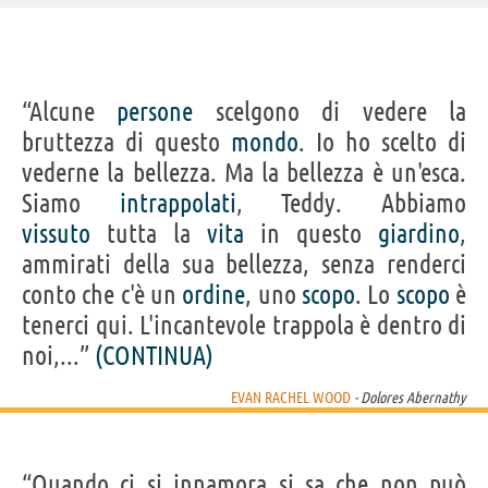
IDENTIKIT E DATI ANAGRAFICI
“Alcune
persone
scelgono di vedere la
Nome
Evan Rachel
bruttezza di questo
mondo
. Io ho scelto di
Cognome
Wood
Nato
7 settembre 1987
vederne la bellezza. Ma la bellezza è un'esca.
Sesso
femminile
Nazionalità
statunitense
Siamo
intrappolati
, Teddy. Abbiamo
Professione
attore
Segno zodiacale
Vergine
vissuto
tutta la
vita
in questo
giardino
,
FILM/SERIE TV DI EVAN RACHEL WOOD
ammirati della sua bellezza, senza renderci
conto che c'è un
ordine
, uno
scopo
. Lo
scopo
è
tenerci qui. L'incantevole trappola è dentro di
noi,...”
(CONTINUA)
EVAN RACHEL WOOD
- Dolores Abernathy
Frozen 2
Westworld -
A piedi nudi
Basta che
Acros
Dove tutto...
funzioni
Univ
“Quando ci si innamora si sa che non può