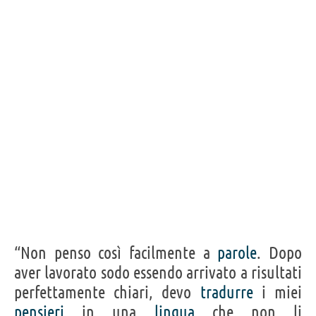
FRANCIS GALTON
Condividi
Tweet
Personaggi affini per
PROFESSIONE
CONTENUTI
“Non penso così facilmente a
parole
. Dopo
aver lavorato sodo essendo arrivato a risultati
perfettamente chiari, devo
tradurre
i miei
pensieri
in una
lingua
che non li