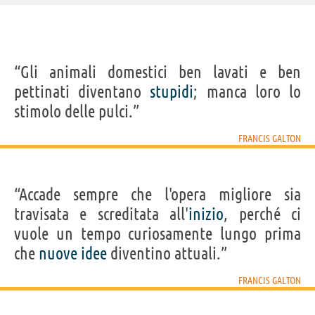
IDENTIKIT E DATI ANAGRAFICI
“Gli animali domestici ben lavati e ben
Nome
Francis
pettinati diventano
stupidi
; manca loro lo
Cognome
Galton
Nato
16 febbraio 1822 a Birmingham
stimolo delle pulci.”
Morto
17 gennaio 1911 a Haslemere, Surrey
Sesso
maschile
Nazionalità
inglese
FRANCIS GALTON
Professione
inventore
,
esploratore
,
geografo
,
meteorologo
,
antropologo
Segno zodiacale
Acquario
“Accade sempre che l'opera migliore sia
Frasi, citazioni e aforismi di Francis Galton
travisata e screditata all'
inizio
, perché ci
8
IN ITALIANO
vuole un tempo curiosamente lungo prima
che
nuove
idee
diventino attuali.”
“Gli animali domestici ben lavati e ben pettinati
FRANCIS GALTON
diventano stupidi; manca loro lo stimolo delle
pulci.”