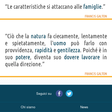
“Le caratteristiche si attaccano alle
famiglie
.”
FRANCIS GALTON
“Ciò che la
natura
fa ciecamente, lentamente
e spietatamente, l'
uomo
può farlo con
provvidenza,
rapidità
e
gentilezza
. Poiché è in
suo
potere
, diventa suo
dovere
lavorare
in
quella direzione.”
FRANCIS GALTON
Seguici su
Chi siamo
News