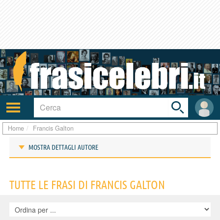
Toggle
search
bar
Attiva/disattiva
User
navigazione
area
Home
Francis Galton
MOSTRA DETTAGLI AUTORE
Frasi di Francis Galton
TUTTE LE FRASI DI FRANCIS GALTON