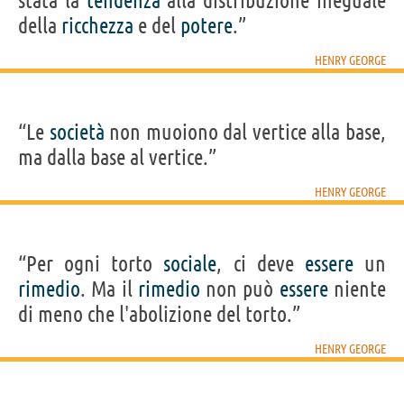
stata la
tendenza
alla distribuzione ineguale
della
ricchezza
e del
potere
.”
HENRY GEORGE
“Le
società
non muoiono dal vertice alla base,
ma dalla base al vertice.”
HENRY GEORGE
“Per ogni torto
sociale
, ci deve
essere
un
rimedio
. Ma il
rimedio
non può
essere
niente
di meno che l'abolizione del torto.”
HENRY GEORGE