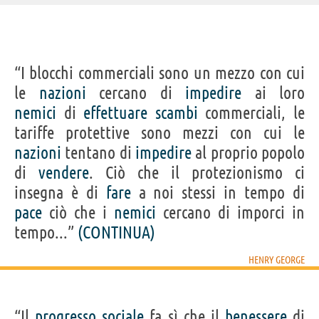
IDENTIKIT E DATI ANAGRAFICI
“I blocchi commerciali sono un mezzo con cui
Nome
Henry
le
nazioni
cercano di
impedire
ai loro
Cognome
George
Nato
2 settembre 1839 a Filadelfia
nemici
di
effettuare
scambi
commerciali, le
Morto
29 ottobre 1897
Sesso
maschile
tariffe protettive sono mezzi con cui le
Nazionalità
statunitense
Professione
economista
nazioni
tentano di
impedire
al proprio popolo
Segno zodiacale
Vergine
di
vendere
. Ciò che il protezionismo ci
insegna è di
fare
a noi stessi in tempo di
Frasi, citazioni e aforismi di Henry George
pace
ciò che i
nemici
cercano di imporci in
15
IN ITALIANO
tempo...”
(CONTINUA)
HENRY GEORGE
“I blocchi commerciali sono un mezzo con cui le
nazioni cercano di impedire ai loro nemici di
effettuare scambi commerciali, le tariffe protettive
“Il
progresso
sociale
fa sì che il
benessere
di
sono mezzi con cui le nazioni tentano di impedire