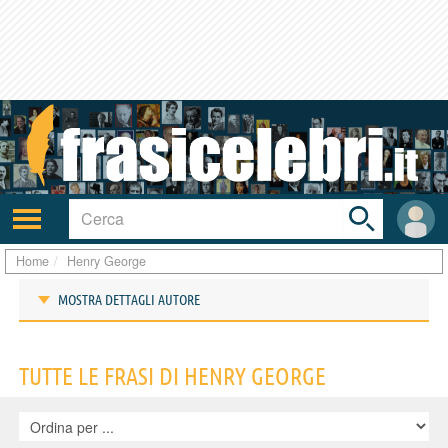
Toggle
search
bar
Attiva/disattiva
User
navigazione
area
Home
Henry George
MOSTRA DETTAGLI AUTORE
Frasi di Henry George
TUTTE LE FRASI DI HENRY GEORGE