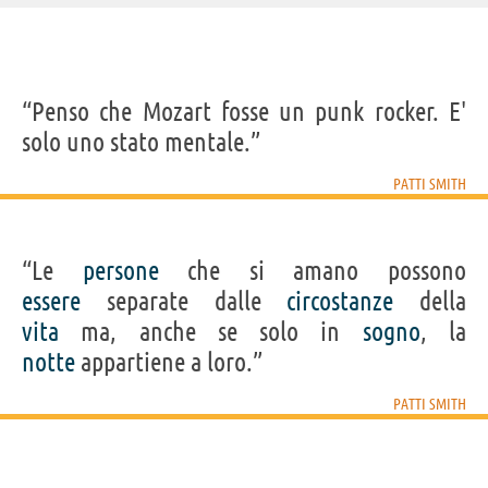
IDENTIKIT E DATI ANAGRAFICI
“Penso che Mozart fosse un punk rocker. E'
Nome
Patricia Lee
solo uno stato mentale.”
Cognome
Smith
Pseudonimo
Patti Smith
Nato
30 dicembre 1946 a Chicago
PATTI SMITH
Sesso
femminile
Nazionalità
statunitense
Professione
poeta
,
cantautore
Segno zodiacale
Capricorno
“Le
persone
che si amano possono
Acquista libri di Patti Smith su
essere
separate dalle
circostanze
della
vita
ma, anche se solo in
sogno
, la
Frasi, citazioni e aforismi di Patti Smith
notte
appartiene a loro.”
8
IN ITALIANO
PATTI SMITH
“Gesù è morto per i peccati di qualcun altro, non