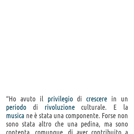
per i miei.”
PATTI SMITH
Condividi
Tweet
Personaggi affini per
PROFESSIONE
CONTENUTI
“Ho avuto il
privilegio
di
crescere
in un
periodo
di
rivoluzione
culturale. E la
musica
ne è stata una componente. Forse non
sono stata altro che una pedina, ma sono
contenta, comunque, di aver contribuito a