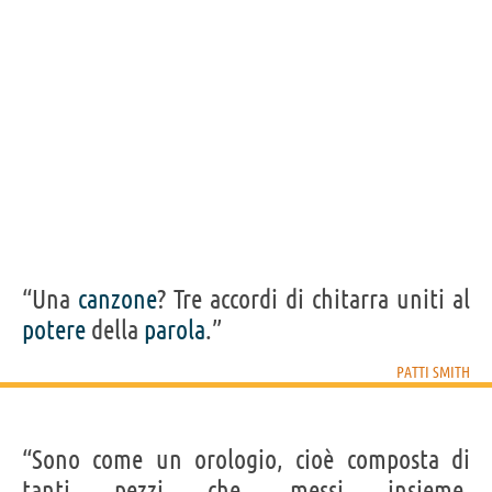
“Una
canzone
? Tre accordi di chitarra uniti al
potere
della
parola
.”
PATTI SMITH
“Sono come un orologio, cioè composta di
tanti pezzi che, messi insieme,