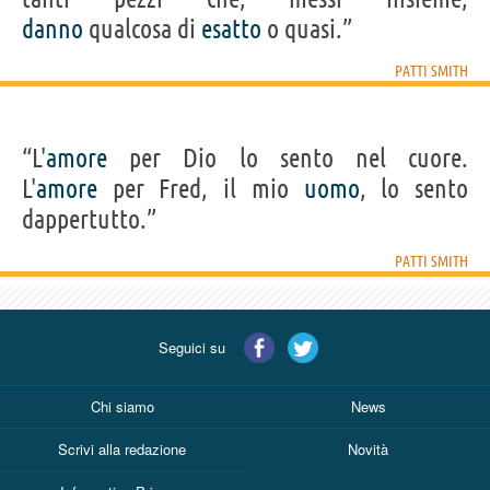
danno
qualcosa di
esatto
o quasi.”
PATTI SMITH
“L'
amore
per Dio lo sento nel cuore.
L'
amore
per Fred, il mio
uomo
, lo sento
dappertutto.”
PATTI SMITH
Seguici su
Chi siamo
News
Scrivi alla redazione
Novità