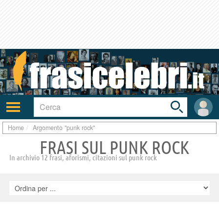
Toggle
search
bar
Attiva/disattiva
User
navigazione
area
Home
Argomento "punk rock"
FRASI SUL PUNK ROCK
In archivio 12 frasi, aforismi, citazioni sul punk rock