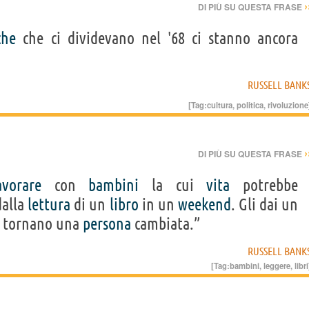
›
DI PIÙ SU QUESTA FRASE
che
che ci dividevano nel '68 ci stanno ancora
RUSSELL BANK
[Tag:
cultura
,
politica
,
rivoluzione
›
DI PIÙ SU QUESTA FRASE
avorare
con
bambini
la cui
vita
potrebbe
dalla
lettura
di un
libro
in un
weekend
. Gli dai un
 tornano una
persona
cambiata.”
RUSSELL BANK
[Tag:
bambini
,
leggere
,
libri