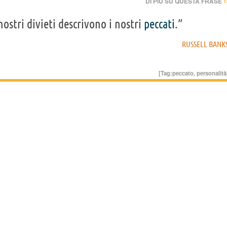
›
DI PIÙ SU QUESTA FRASE
nostri divieti descrivono i nostri
peccati
.”
RUSSELL BANK
[Tag:
peccato
,
personalità