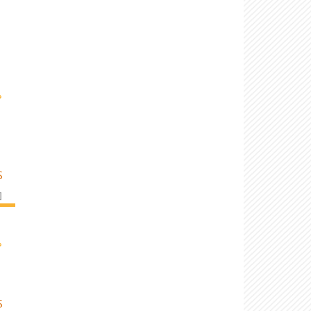
›
S
]
›
S