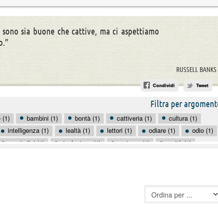
sono sia buone che cattive, ma ci aspettiamo
o.”
RUSSELL BANKS
Condividi
Tweet
Filtra per argoment
 (1)
bambini (1)
bontà (1)
cattiveria (1)
cultura (1)
intelligenza (1)
lealtà (1)
lettori (1)
odiare (1)
odio (1)
pregiudizi (1)
rivoluzione (1)
scrivere (1)
verità (1)