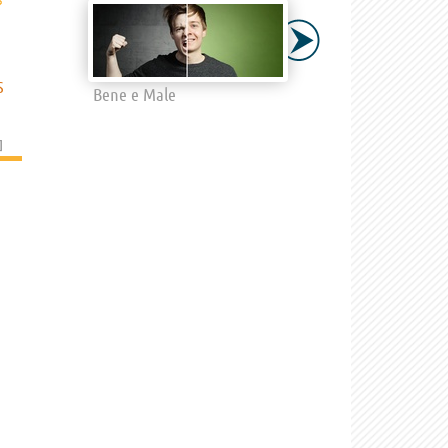
›
S
Bene e Male
]