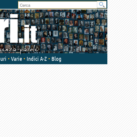
User
area
uri
Varie
Indici A-Z
Blog