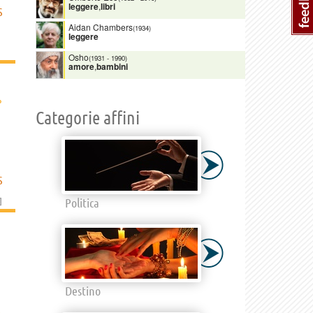
leggere
,
libri
S
Aidan Chambers
(1934)
leggere
Osho
(1931
-
1990)
amore
,
bambini
›
Categorie affini
S
]
Politica
Destino