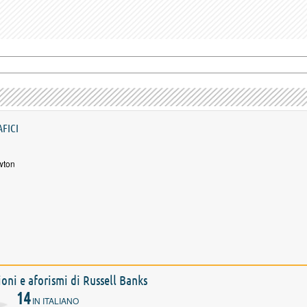
AFICI
wton
zioni e aforismi di Russell Banks
14
IN ITALIANO