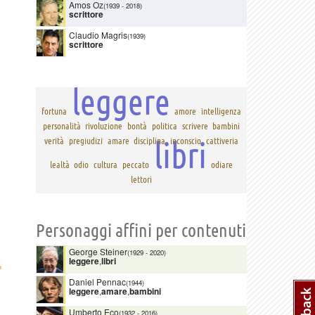
Amos Oz
(1939
-
2018)
scrittore
Claudio Magris
(1939)
scrittore
leggere
fortuna
amore
intelligenza
personalità
rivoluzione
bontà
politica
scrivere
bambini
libri
verità
pregiudizi
amare
disciplina
inconscio
cattiveria
lealtà
odio
cultura
peccato
odiare
lettori
Personaggi affini per contenuti
George Steiner
(1929
-
2020)
leggere
,
libri
›
Daniel Pennac
(1944)
leggere
,
amare
,
bambini
Umberto Eco
(1932
-
2016)