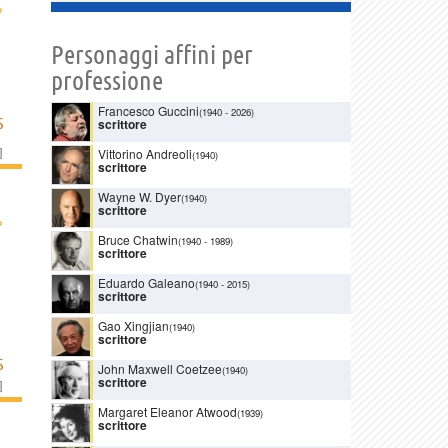
›
Personaggi affini per
professione
Francesco Guccini
(1940
-
2026)
S
scrittore
]
Vittorino Andreoli
(1940)
scrittore
Wayne W. Dyer
(1940)
scrittore
›
Bruce Chatwin
(1940
-
1989)
scrittore
Eduardo Galeano
(1940
-
2015)
scrittore
Gao Xingjian
(1940)
scrittore
S
John Maxwell Coetzee
(1940)
scrittore
]
Margaret Eleanor Atwood
(1939)
scrittore