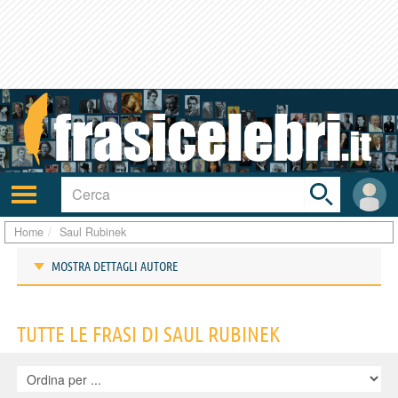
Toggle
search
bar
Attiva/disattiva
User
navigazione
area
Home
Saul Rubinek
MOSTRA DETTAGLI AUTORE
Frasi di Saul Rubinek
TUTTE LE FRASI DI SAUL RUBINEK