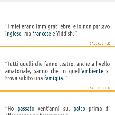
IDENTIKIT E DATI ANAGRAFICI
“I miei erano immigrati ebrei e io non parlavo
Nome
Saul
inglese
, ma
francese
e Yiddish.”
Cognome
Rubinek
Nato
2 luglio 1948
Sesso
maschile
SAUL RUBINEK
Nazionalità
canadese
Professione
attore
Segno zodiacale
Cancro
FILM/SERIE TV DI SAUL RUBINEK
“Tutti quelli che fanno teatro, anche a livello
amatoriale, sanno che in quell'
ambiente
si
trova subito una
famiglia
.”
SAUL RUBINEK
La ballata di
The Family Man
Stargate SG-1
Gli spietati
Buster...
“Ho
passato
vent'anni sul
palco
prima di