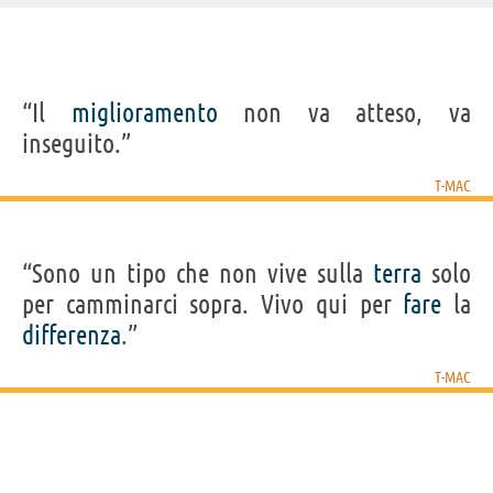
IDENTIKIT E DATI ANAGRAFICI
“Il
miglioramento
non va atteso, va
Nome
Tracy Lamar
inseguito.”
Cognome
McGrady Jr.
Pseudonimo
T-Mac
Nato
24 maggio 1979 a Bartow
T-MAC
Sesso
maschile
Nazionalità
statunitense
Professione
giocatore di basket
Segno zodiacale
Gemelli
“Sono un tipo che non vive sulla
terra
solo
per camminarci sopra. Vivo qui per
Frasi, citazioni e aforismi di T-Mac
fare
la
4
differenza
.”
IN ITALIANO
T-MAC
“Il miglioramento non va atteso, va inseguito.”
T-MAC
Condividi
Tweet