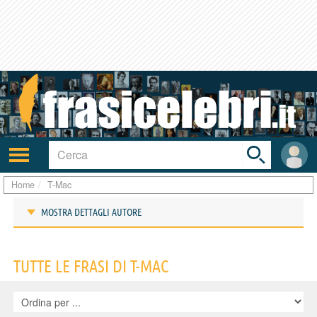
Toggle
search
bar
Attiva/disattiva
User
navigazione
area
Home
T-Mac
MOSTRA DETTAGLI AUTORE
Frasi di T-Mac
TUTTE LE FRASI DI T-MAC