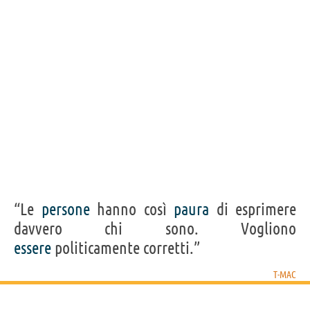
Personaggi affini per
PROFESSIONE
CONTENUTI
“Le
persone
hanno così
paura
di esprimere
davvero chi sono. Vogliono
essere
politicamente corretti.”
T-MAC