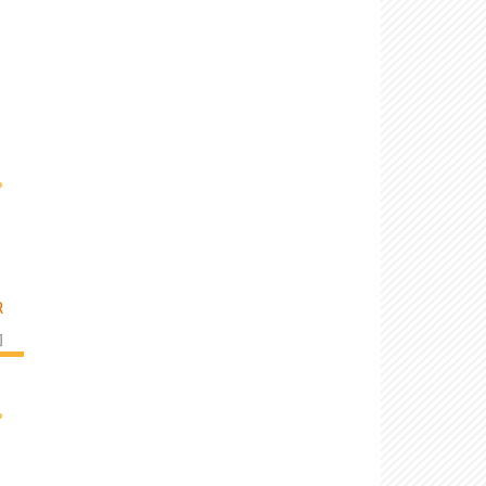
›
R
]
›