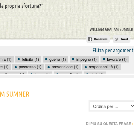
la propria sfortuna?”
WILLIAM GRAHAM SUMNER
Condividi
Tweet
Filtra per argoment
mia (1)
felicità (1)
guerra (1)
impegno (1)
lavorare (1)
e (1)
possesso (1)
prevenzione (1)
responsabilità (1)
sofferenza (1)
tasse (1)
umanità (1)
virtù (1)
HAM SUMNER
›
DI PIÙ SU QUESTA FRASE