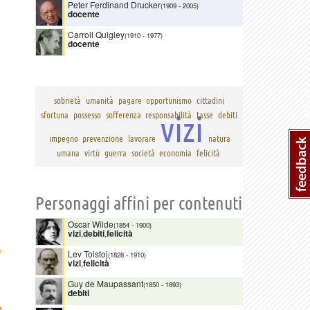
Peter Ferdinand Drucker
(1909
-
2005)
docente
Carroll Quigley
(1910
-
1977)
docente
sobrietà
umanità
pagare
opportunismo
cittadini
vizi
sfortuna
possesso
sofferenza
responsabilità
tasse
debiti
impegno
prevenzione
lavorare
natura
umana
virtù
guerra
società
economia
felicità
Personaggi affini per contenuti
Oscar Wilde
(1854
-
1900)
vizi
,
debiti
,
felicità
›
Lev Tolstoj
(1828
-
1910)
vizi
,
felicità
Guy de Maupassant
(1850
-
1893)
debiti
R