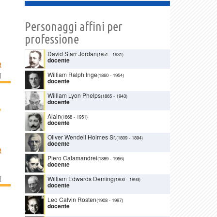
Personaggi affini per
professione
David Starr Jordan
(1851
-
1931)
docente
R
William Ralph Inge
]
(1860
-
1954)
docente
William Lyon Phelps
(1865
-
1943)
docente
›
Alain
(1868
-
1951)
docente
Oliver Wendell Holmes Sr.
(1809
-
1894)
docente
R
Piero Calamandrei
(1889
-
1956)
docente
]
William Edwards Deming
(1900
-
1993)
docente
Leo Calvin Rosten
(1908
-
1997)
docente