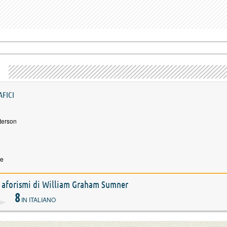
AFICI
terson
ne
 e aforismi di William Graham Sumner
8
IN ITALIANO