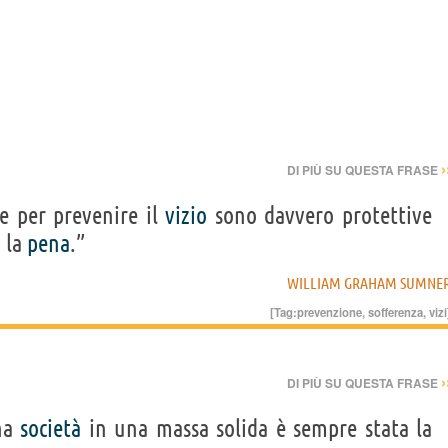
›
DI PIÙ SU QUESTA FRASE
e per prevenire il
vizio
sono davvero protettive
o la
pena
.”
WILLIAM GRAHAM SUMNE
[Tag:
prevenzione
,
sofferenza
,
vizi
›
DI PIÙ SU QUESTA FRASE
na
società
in una massa solida è sempre stata la