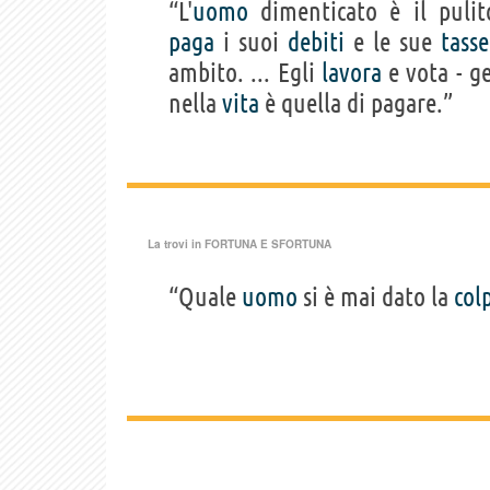
“L'
uomo
dimenticato è il puli
paga
i suoi
debiti
e le sue
tasse
ambito. ... Egli
lavora
e vota - g
nella
vita
è quella di pagare.”
La trovi in
FORTUNA E SFORTUNA
“Quale
uomo
si è mai dato la
col