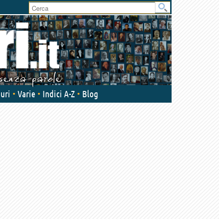
User
area
uri
Varie
Indici A-Z
Blog