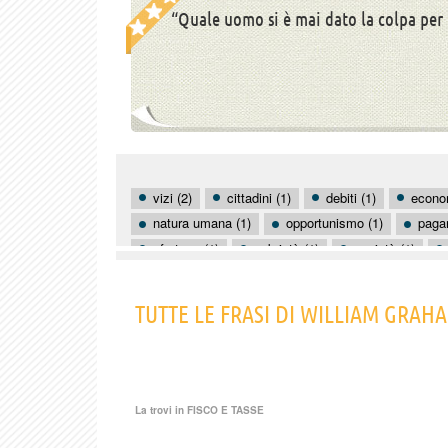
“Quale uomo si è mai dato la colpa per 
vizi (2)
cittadini (1)
debiti (1)
econo
natura umana (1)
opportunismo (1)
pagar
sfortuna (1)
sobrietà (1)
società (1)
TUTTE LE FRASI DI WILLIAM GRA
La trovi in
FISCO E TASSE