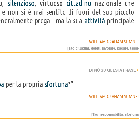
to,
silenzioso
, virtuoso
cittadino
nazionale che
e non si è mai sentito di fuori del suo piccolo
eneralmente prega - ma la sua
attività
principale
WILLIAM GRAHAM SUMNE
[Tag:
cittadini
,
debiti
,
lavorare
,
pagare
,
tasse
›
DI PIÙ SU QUESTA FRASE
pa
per la propria
sfortuna
?”
WILLIAM GRAHAM SUMNE
[Tag:
responsabilità
,
sfortuna