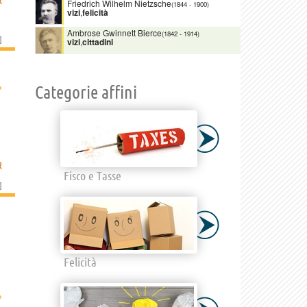
Friedrich Wilhelm Nietzsche
(1844
-
1900)
vizi
,
felicità
Ambrose Gwinnett Bierce
(1842
-
1914)
]
vizi
,
cittadini
›
Categorie affini
R
Fisco e Tasse
]
Felicità
›