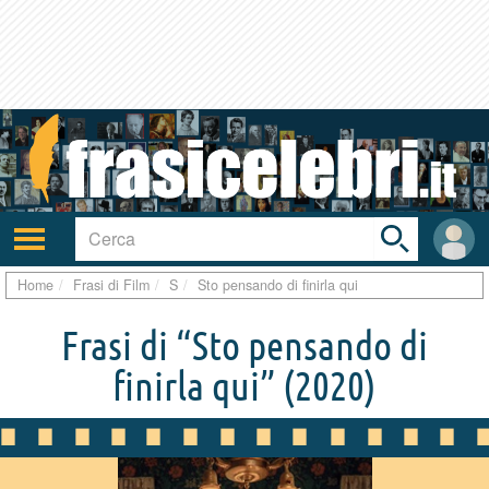
Toggle
search
bar
Attiva/disattiva
User
navigazione
area
Home
Frasi di Film
S
Sto pensando di finirla qui
Frasi di “Sto pensando di
finirla qui”
(2020)