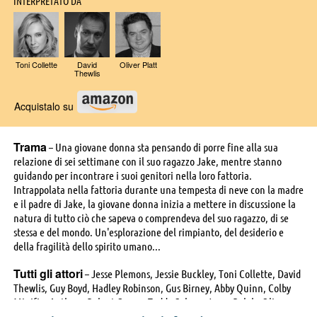
INTERPRETATO DA
Toni Collette
David
Oliver Platt
Thewlis
Acquistalo su
Trama
– Una giovane donna sta pensando di porre fine alla sua
relazione di sei settimane con il suo ragazzo Jake, mentre stanno
guidando per incontrare i suoi genitori nella loro fattoria.
Intrappolata nella fattoria durante una tempesta di neve con la madre
e il padre di Jake, la giovane donna inizia a mettere in discussione la
natura di tutto ciò che sapeva o comprendeva del suo ragazzo, di se
stessa e del mondo. Un'esplorazione del rimpianto, del desiderio e
della fragilità dello spirito umano...
Tutti gli attori
– Jesse Plemons, Jessie Buckley, Toni Collette, David
Thewlis, Guy Boyd, Hadley Robinson, Gus Birney, Abby Quinn, Colby
Minifie, Anthony Robert Grasso, Teddy Coluca, Jason Ralph, Oliver
Platt, Frederick Wodin, Ryan Steele