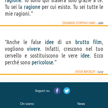
ragione
. Io sono qui stasera solo grazie a te.
Tu sei la
ragione
per cui esisto. Tu sei tutte le
mie ragioni.”
EDOARDO STOPPACCIARO
- Jake
“Anche le false
idee
di un
brutto
film
,
vogliono
vivere
. Infatti, crescono nel tuo
cervello e sostituiscono le vere
idee
. Ecco
perché sono
pericolose
.”
JESSIE BUCKLEY
- Lucy
Seguici su
Chi siamo
News