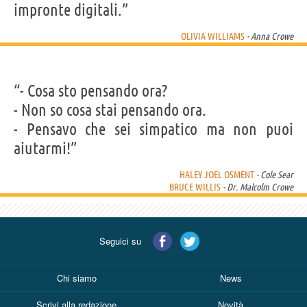
impronte digitali.”
OLIVIA WILLIAMS
- Anna Crowe
“- Cosa sto pensando ora?
- Non so cosa stai pensando ora.
- Pensavo che sei simpatico ma non puoi
aiutarmi!”
HALEY JOEL OSMENT
- Cole Sear
BRUCE WILLIS
- Dr. Malcolm Crowe
Seguici su
Chi siamo
News
Scrivi alla redazione
Novità