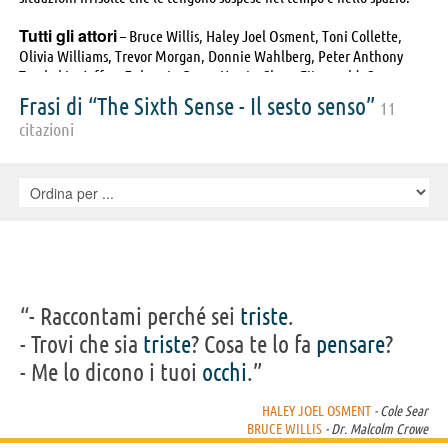
Tutti gli attori
– Bruce Willis, Haley Joel Osment, Toni Collette,
Olivia Williams, Trevor Morgan, Donnie Wahlberg, Peter Anthony
Tambakis, Jeffrey Zubernis, Bruce Norris, Glenn Fitzgerald, Greg
Wood, Mischa Barton, Angelica Page, Lisa Summerour, Firdous Bamji,
Frasi di “The Sixth Sense - Il sesto senso”
11
Samia Shoaib, Hayden Saunier, Janis Dardaris, Neill Hartley, Sarah
citazioni
Ripard, Heidi Fischer, KaDee Strickland, Michael J. Lyons, Samantha
Fitzpatrick, Holly Rudkin, Kate Kearney-Patch, Marilyn Shanok, M.
Night Shyamalan, Wes Heywood, Nico Woulard, Carol Nielson, Keith
Woulard, Jodi Dawson, Tony Michael Donnelly, Ronnie Lea, Carlos
Xavier Lopez, Gino Inverso, Ellen Sheppard, Tom McLaughlin, Candy
Aston-Dennis, Patrick McDade, Jose L. Rodriguez, Gina Allegro, Bob
Bowersox, Kym Cohen, Colleen June McQuaide, Sean Oliver, Alison
Robertson
“- Raccontami perché sei
triste
.
- Trovi che sia
triste
? Cosa te lo fa
pensare
?
- Me lo dicono i tuoi
occhi
.”
HALEY JOEL OSMENT
- Cole Sear
BRUCE WILLIS
- Dr. Malcolm Crowe