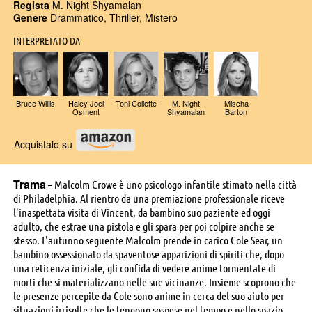
Regista
M. Night Shyamalan
Genere
Drammatico, Thriller, Mistero
INTERPRETATO DA
Bruce Willis
Haley Joel
Toni Collette
M. Night
Mischa
Osment
Shyamalan
Barton
Acquistalo su
Trama
– Malcolm Crowe è uno psicologo infantile stimato nella città
di Philadelphia. Al rientro da una premiazione professionale riceve
l'inaspettata visita di Vincent, da bambino suo paziente ed oggi
adulto, che estrae una pistola e gli spara per poi colpire anche se
stesso. L'autunno seguente Malcolm prende in carico Cole Sear, un
bambino ossessionato da spaventose apparizioni di spiriti che, dopo
una reticenza iniziale, gli confida di vedere anime tormentate di
morti che si materializzano nelle sue vicinanze. Insieme scoprono che
le presenze percepite da Cole sono anime in cerca del suo aiuto per
situazioni irrisolte che le tengono sospese nel tempo e nello spazio.