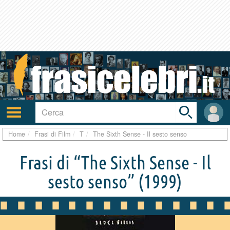
Toggle
search
bar
Attiva/disattiva
User
navigazione
area
Home
Frasi di Film
T
The Sixth Sense - Il sesto senso
Frasi di “The Sixth Sense - Il
sesto senso”
(1999)