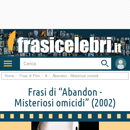
Toggle
search
bar
Attiva/disattiva
User
navigazione
area
Home
Frasi di Film
A
Abandon - Misteriosi omicidi
Frasi di “Abandon -
Misteriosi omicidi”
(2002)