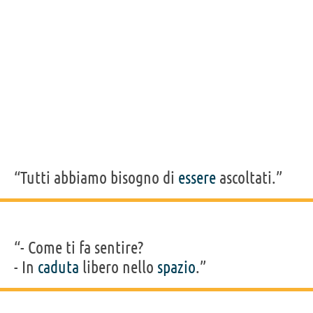
Murier, , Michael Daniel Murphy, Eric Benton, Claudia Besso, Josh
Kimmel, Abby Tenenbaum, Camille Wainwright, Elizabeth Whitmere
“Tutti abbiamo bisogno di
essere
ascoltati.”
“- Come ti fa sentire?
- In
caduta
libero nello
spazio
.”