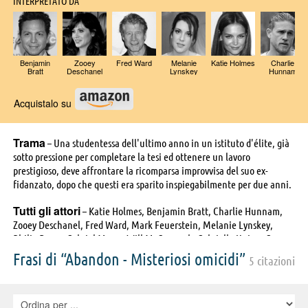
INTERPRETATO DA
Benjamin
Zooey
Fred Ward
Melanie
Katie Holmes
Charlie
Bratt
Deschanel
Lynskey
Hunnam
Acquistalo su
Trama
– Una studentessa dell'ultimo anno in un istituto d'élite, già
sotto pressione per completare la tesi ed ottenere un lavoro
prestigioso, deve affrontare la ricomparsa improvvisa del suo ex-
fidanzato, dopo che questi era sparito inspiegabilmente per due anni.
Tutti gli attori
– Katie Holmes, Benjamin Bratt, Charlie Hunnam,
Zooey Deschanel, Fred Ward, Mark Feuerstein, Melanie Lynskey,
Philip Bosco, Gabriel Mann, Will McCormack, Gabrielle Union, Greg
Kramer, Gillian Ferrabee, Barry Julien, Tony Goldwyn, Scott
Frasi di “Abandon - Misteriosi omicidi”
5 citazioni
Faulconbridge, Vanessa Petch, Victoria Petch, Kevin Ryder, Rachelle
Lefevre, Paul Lemelin, Simon Peacock, Howard Bilerman, Mark
Camacho, Mike Tsar, Robert Burns, Kim Lambert, Alicia Westelman,
Jodie Resther, Bonnie Mak, Joe Cobden, Kwasi Songui, Jay Lavalley,