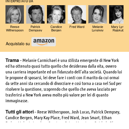
INTERPRETATO DA
Reese
Patrick
Candice
Fred Ward
Melanie
Mary Lynn
Witherspoon
Dempsey
Bergen
Lynskey
Rajskub
Acquistalo su
Trama
– Melanie Carmichael è una stilista emergente di New York
ed ha ottenuto quasi tutto quello che desiderava dalla vita, ovvero
una carriera importante ed un fidanzato dell'alta società. Quando lui
le propone di sposarsi, lei deve fare i conti con il marito da cui ormai
da sette anni sta cercando di divorziare e così torna a casa nel Sud per
risolvere la questione, scoprendo che quello che aveva lasciato per
trasferirsi a New York aveva molto più valore per lei di quanto
immaginasse.
Tutti gli attori
– Reese Witherspoon, Josh Lucas, Patrick Dempsey,
Candice Bergen, Mary Kay Place, Fred Ward, Jean Smart, Ethan
Embry, Melanie Lynskey, Courtney Gains, Mary Lynn Rajskub, Rhona