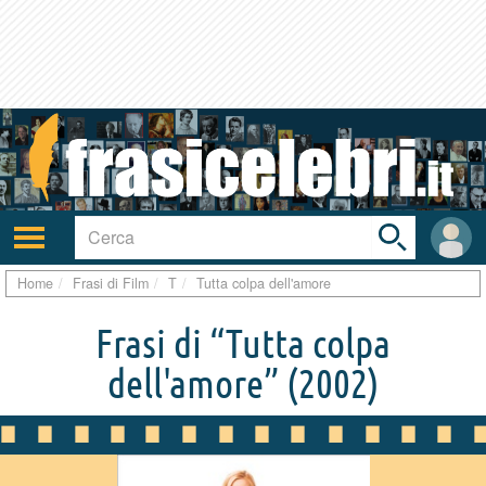
Toggle
search
bar
Attiva/disattiva
User
navigazione
area
Home
Frasi di Film
T
Tutta colpa dell'amore
Frasi di “Tutta colpa
dell'amore”
(2002)