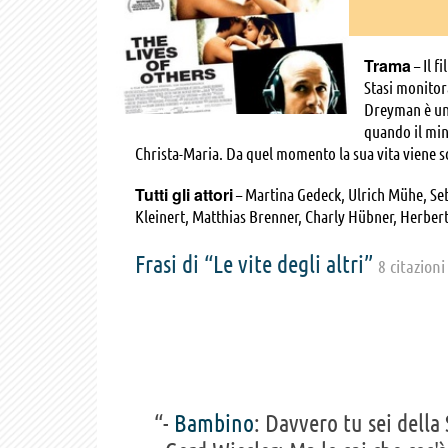
Trama
– Il f
Stasi monitora
Dreyman è uno
quando il min
Christa-Maria. Da quel momento la sua vita viene sor
Tutti gli attori
– Martina Gedeck, Ulrich Mühe, Se
Kleinert, Matthias Brenner, Charly Hübner, Herber
Martin Brambach, Hubertus Hartmann, Thomas Arn
Maximilian Schüller, Susanna Kraus, Gabi Fleming, 
Frasi di “Le vite degli altri”
8 citazioni
Schweighöfer, Elja-Dusa Kedves, Hildegard Schroe
Petrowsky, Manfred Ludwig Sextett, Kai Ivo Baulitz
“-
Bambino
: Davvero tu sei della 