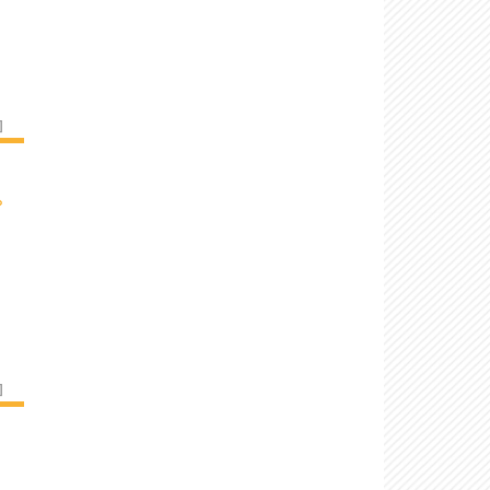
]
›
]