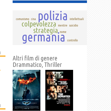
polizia
comunismo
cina
intellettuali
colpevolezza
mentire
suicidio
strategia
germania
nome
controllo
]
Altri film di genere
Drammatico, Thriller
›
]