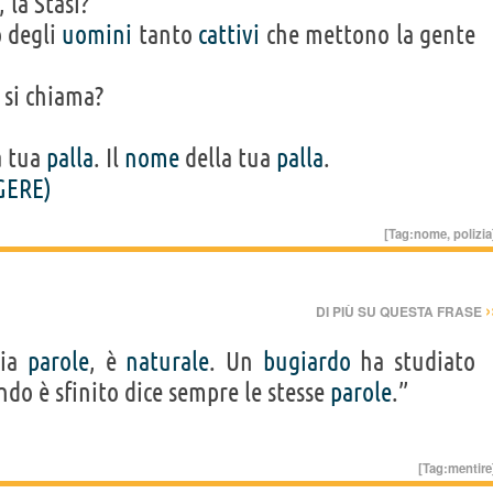
 la Stasi?
o degli
uomini
tanto
cattivi
che mettono la gente
 si chiama?
a tua
palla
. Il
nome
della tua
palla
.
GERE)
[Tag:
nome
,
polizia
›
DI PIÙ SU QUESTA FRASE
lia
parole
, è
naturale
. Un
bugiardo
ha studiato
do è sfinito dice sempre le stesse
parole
.”
[Tag:
mentire