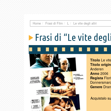
Home
Frasi di Film
L
Le vite degli altri
Frasi di “Le vite degli
Titolo
Le vite
Titolo origi
Anderen
Anno
2006
Regista
Flor
Donnersmar
Genere
Dramm
Acquistalo s