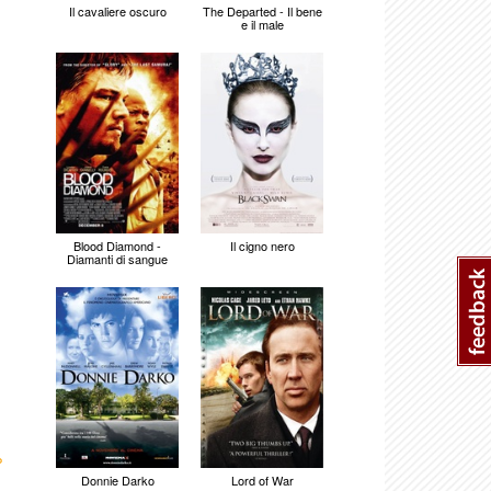
Il cavaliere oscuro
The Departed - Il bene
e il male
Blood Diamond -
Il cigno nero
Diamanti di sangue
›
Donnie Darko
Lord of War