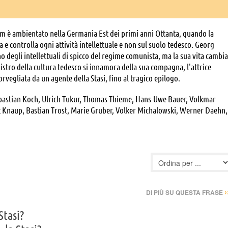
ilm è ambientato nella Germania Est dei primi anni Ottanta, quando la
 e controlla ogni attività intellettuale e non sul suolo tedesco. Georg
 degli intellettuali di spicco del regime comunista, ma la sua vita cambia
istro della cultura tedesco si innamora della sua compagna, l'attrice
vegliata da un agente della Stasi, fino al tragico epilogo.
bastian Koch, Ulrich Tukur, Thomas Thieme, Hans-Uwe Bauer, Volkmar
t Knaup, Bastian Trost, Marie Gruber, Volker Michalowski, Werner Daehn,
old, Hinnerk Schönemann, Paul Faßnacht, Ludwig Blochberger, Paul
Michael Gerber, Fabian von Klitzing, Harald Polzin, Sheri Hagen, Gitta
dter, Inga Birkenfeld, Philipp Kewenig, Jens Wassermann, Ernst-Ludwig
, Ralf Ehrlich, Anabelle Munro, Klaus Münster
›
DI PIÙ SU QUESTA FRASE
Stasi?