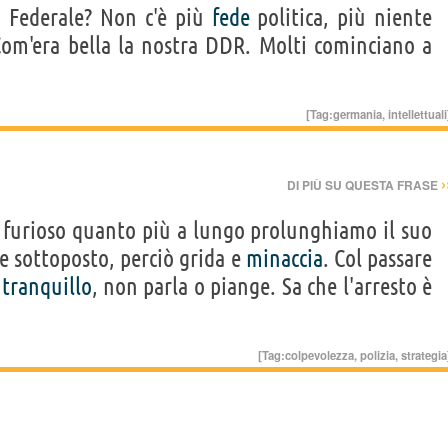
a
Federale? Non c'è più
fede
politica, più niente
. Com'era bella la nostra DDR. Molti cominciano a
[Tag:
germania
,
intellettuali
›
DI PIÙ SU QUESTA FRASE
 furioso quanto più a lungo prolunghiamo il suo
e sottoposto, perciò grida e
minaccia
. Col passare
ù
tranquillo
, non parla o piange. Sa che l'arresto è
[Tag:
colpevolezza
,
polizia
,
strategia