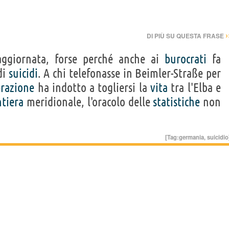
›
DI PIÙ SU QUESTA FRASE
ggiornata, forse perché anche ai
burocrati
fa
di
suicidi
. A chi telefonasse in Beimler-Straße per
erazione
ha indotto a togliersi la
vita
tra l'Elba e
ntiera
meridionale, l'oracolo delle
statistiche
non
[Tag:
germania
,
suicidio