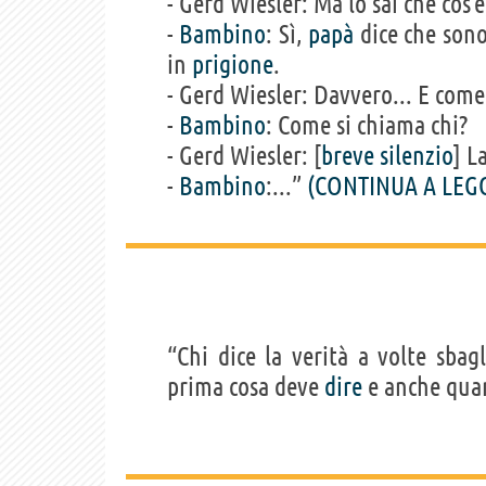
- Gerd Wiesler: Ma lo sai che cos'è,
-
Bambino
: Sì,
papà
dice che son
in
prigione
.
- Gerd Wiesler: Davvero... E come
-
Bambino
: Come si chiama chi?
- Gerd Wiesler: [
breve
silenzio
] L
-
Bambino
:...”
(CONTINUA A LEG
“Chi dice la verità a volte sbag
prima cosa deve
dire
e anche quan