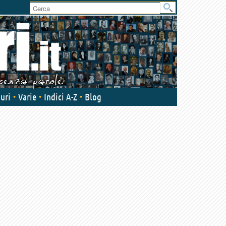
User
area
uri
Varie
Indici A-Z
Blog