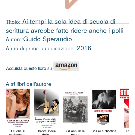
Ai tempi la sola idea di scuola di
Titolo:
scrittura avrebbe fatto ridere anche i polli
Guido Sperandio
Autore:
2016
Anno di prima pubblicazione:
Acquista questo libro su
Altri libri dell'autore
Lei che si
Breve storia
Gli anni della
Sesso e Nicotina
Strisc
scriveva e...
della...
paura