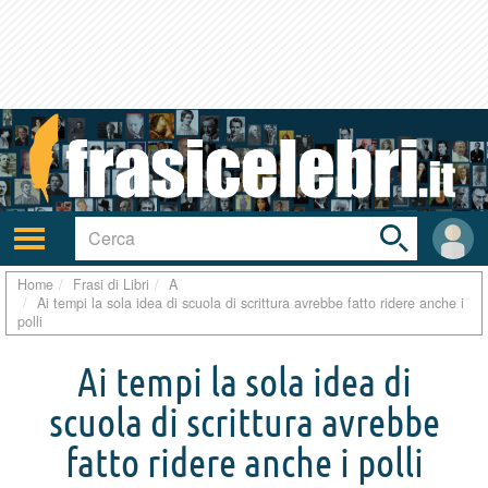
Toggle
search
bar
Attiva/disattiva
User
navigazione
area
Home
Frasi di Libri
A
Ai tempi la sola idea di scuola di scrittura avrebbe fatto ridere anche i
polli
Ai tempi la sola idea di
scuola di scrittura avrebbe
fatto ridere anche i polli