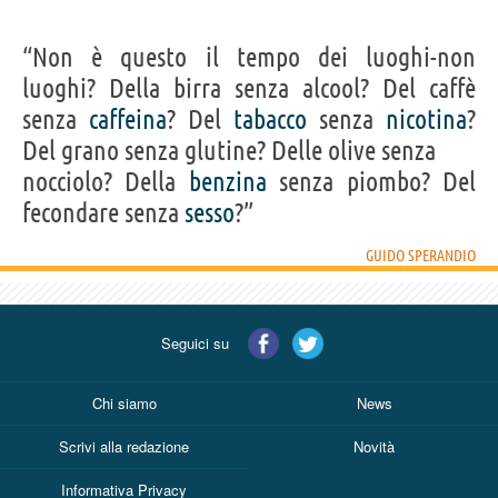
“Non è questo il tempo dei luoghi-non
luoghi? Della birra senza alcool? Del caffè
senza
caffeina
? Del
tabacco
senza
nicotina
?
Del grano senza glutine? Delle olive senza
nocciolo? Della
benzina
senza piombo? Del
fecondare senza
sesso
?”
GUIDO SPERANDIO
Seguici su
Chi siamo
News
Scrivi alla redazione
Novità
Informativa Privacy