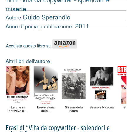
Titolo:
miserie
Guido Sperandio
Autore:
2011
Anno di prima pubblicazione:
Acquista questo libro su
Altri libri dell'autore
Lei che si
Breve storia
Gli anni della
Sesso e Nicotina
Strisc
scriveva e...
della...
paura
Frasi di “Vita da copywriter - splendori e