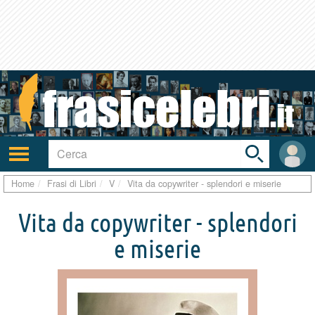
Toggle
search
bar
Attiva/disattiva
User
navigazione
area
Home
Frasi di Libri
V
Vita da copywriter - splendori e miserie
Vita da copywriter - splendori
e miserie