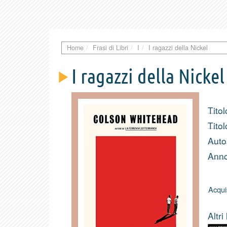
Home
Frasi di Libri
I
I ragazzi della Nickel
I ragazzi della Nickel
Titol
Titol
Auto
Anno
Acqui
Altri