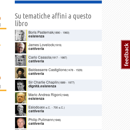
Su tematiche affini a questo
D
libro
]
Boris Pasternak
(1890
-
1960)
esistenza
›
James Lovelock
(1919)
cattiveria
Carlo Cassola
(1917
-
1987)
cattiveria
Baldassarre Castiglione
(1478
-
1529)
cattiveria
D
Sir Charlie Chaplin
(1889
-
1977)
dignità
,
esistenza
]
Mario Andrea Rigoni
(1948)
esistenza
Esiodo
(800 a.C.
-
700 a.C.)
cattiveria
Philip Pullmann
(1946)
cattiveria