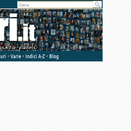
User
area
uri
Varie
Indici A-Z
Blog