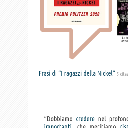
La f
sott
Frasi di “I ragazzi della Nickel”
5 cita
“Dobbiamo
credere
nel profond
importanti
, che meritiamo
ris