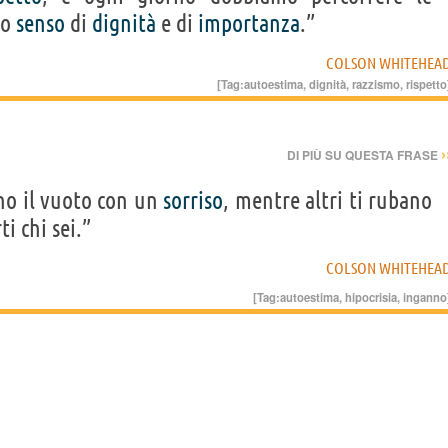
to
senso
di
dignità
e di
importanza
.”
COLSON WHITEHEA
[Tag:
autoestima
,
dignità
,
razzismo
,
rispetto
›
DI PIÙ SU QUESTA FRASE
no il vuoto con un
sorriso
, mentre altri ti rubano
i chi sei.”
COLSON WHITEHEA
[Tag:
autoestima
,
hipocrisia
,
inganno