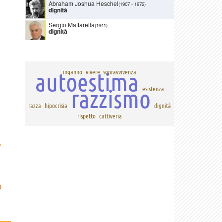
Abraham Joshua Heschel
(1907
-
1972)
dignità
Sergio Mattarella
(1941)
dignità
autoestima
inganno
vivere
sopravvivenza
razzismo
esistenza
razza
hipocrisia
dignità
rispetto
cattiveria
›
D