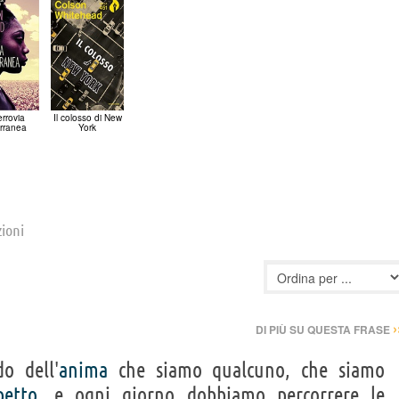
errovia
Il colosso di New
erranea
York
zioni
›
DI PIÙ SU QUESTA FRASE
o dell'
anima
che siamo qualcuno, che siamo
petto
, e ogni giorno dobbiamo percorrere le