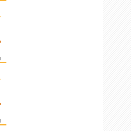
›
D
]
›
D
]