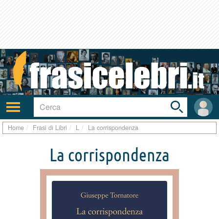
Toggle
search
bar
Attiva/disattiva
User
navigazione
area
Home
Frasi di Libri
L
La corrispondenza
La corrispondenza