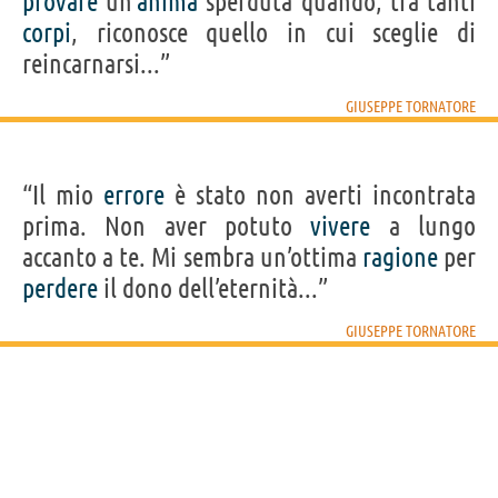
provare
un’
anima
sperduta quando, tra tanti
corpi
, riconosce quello in cui sceglie di
reincarnarsi...”
GIUSEPPE TORNATORE
“Il mio
errore
è stato non averti incontrata
prima. Non aver potuto
vivere
a lungo
accanto a te. Mi sembra un’ottima
ragione
per
perdere
il dono dell’eternità...”
GIUSEPPE TORNATORE