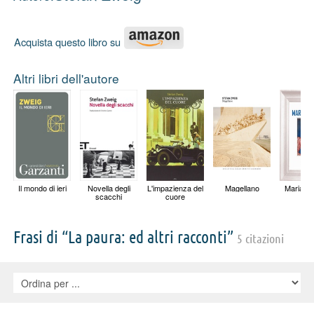
Acquista questo libro su
Altri libri dell'autore
Il mondo di ieri
Novella degli
L'impazienza del
Magellano
Maria St
scacchi
cuore
Frasi di “La paura: ed altri racconti”
5 citazioni