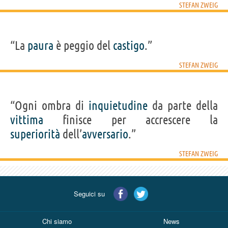
STEFAN ZWEIG
“La
paura
è peggio del
castigo
.”
STEFAN ZWEIG
“Ogni ombra di
inquietudine
da parte della
vittima
finisce per accrescere la
superiorità
dell’
avversario
.”
STEFAN ZWEIG
Seguici su
Chi siamo
News