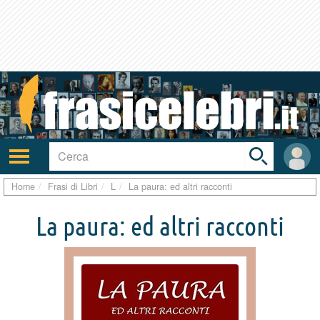
Toggle
search
bar
Attiva/disattiva
User
navigazione
area
Home
Frasi di Libri
L
La paura: ed altri racconti
La paura: ed altri racconti