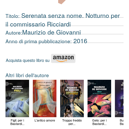
Serenata senza nome. Notturno per
Titolo:
il commissario Ricciardi
Maurizio de Giovanni
Autore:
2016
Anno di prima pubblicazione:
Acquista questo libro su
Altri libri dell'autore
Figli: per i
L'antico amore
Troppo freddo
Gelo: per i
Buio: p
Bastardi...
per...
Bastardi...
Bastard