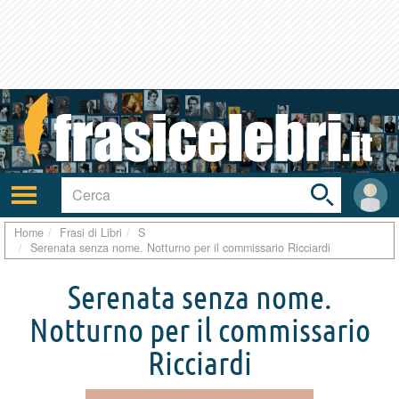
Toggle
search
bar
Attiva/disattiva
User
navigazione
area
Home
Frasi di Libri
S
Serenata senza nome. Notturno per il commissario Ricciardi
Serenata senza nome.
Notturno per il commissario
Ricciardi