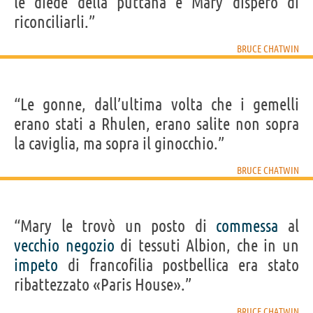
le diede della puttana e Mary disperò di
riconciliarli.”
BRUCE CHATWIN
“Le gonne, dall’ultima volta che i gemelli
erano stati a Rhulen, erano salite non sopra
la caviglia, ma sopra il ginocchio.”
BRUCE CHATWIN
“Mary le trovò un posto di
commessa
al
vecchio
negozio
di tessuti Albion, che in un
impeto
di francofilia postbellica era stato
ribattezzato «Paris House».”
BRUCE CHATWIN