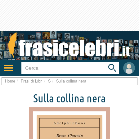
Toggle
search
bar
Attiva/disattiva
User
navigazione
area
Home
Frasi di Libri
S
Sulla collina nera
Sulla collina nera