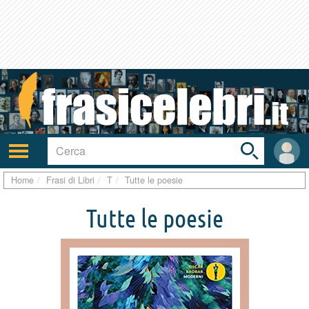
Toggle
search
bar
Attiva/disattiva
User
navigazione
area
Home
Frasi di Libri
T
Tutte le poesie
Tutte le poesie