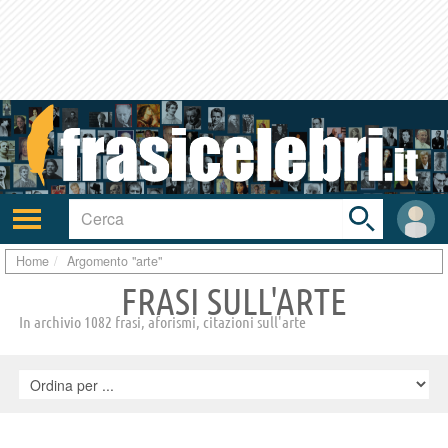
Toggle
search
bar
Attiva/disattiva
User
navigazione
area
Home
Argomento "arte"
FRASI SULL'ARTE
In archivio 1082 frasi, aforismi, citazioni sull'arte