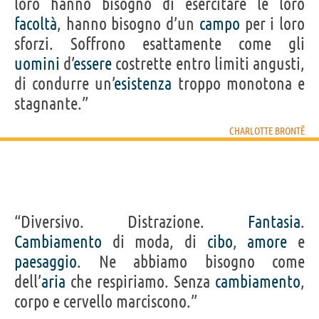
loro hanno bisogno di esercitare le loro
facoltà
, hanno bisogno d’un
campo
per i loro
sforzi. Soffrono esattamente come gli
uomini
d’
essere
costrette entro limiti angusti,
di condurre un’
esistenza
troppo monotona e
stagnante.”
CHARLOTTE BRONTË
“Diversivo. Distrazione.
Fantasia
.
Cambiamento
di moda, di
cibo
,
amore
e
paesaggio
. Ne abbiamo bisogno come
dell’
aria
che respiriamo. Senza
cambiamento
,
corpo e cervello marciscono.”