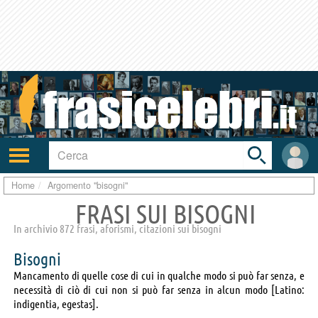
Toggle
search
bar
Attiva/disattiva
User
navigazione
area
Home
Argomento "bisogni"
FRASI SUI BISOGNI
In archivio 872 frasi, aforismi, citazioni sui bisogni
Bisogni
Mancamento di quelle cose di cui in qualche modo si può far senza, e
necessità di ciò di cui non si può far senza in alcun modo [Latino:
indigentia, egestas].