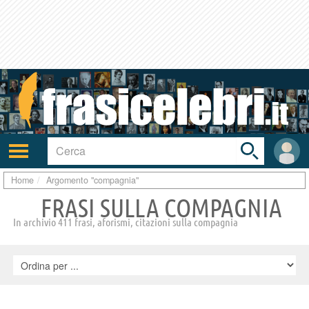
Toggle
search
bar
Attiva/disattiva
User
navigazione
area
Home
Argomento "compagnia"
FRASI SULLA COMPAGNIA
In archivio 411 frasi, aforismi, citazioni sulla compagnia