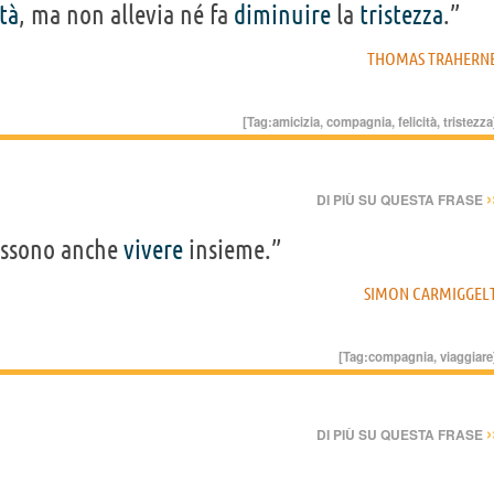
ità
, ma non allevia né fa
diminuire
la
tristezza
.”
THOMAS TRAHERN
[Tag:
amicizia
,
compagnia
,
felicità
,
tristezza
›
DI PIÙ SU QUESTA FRASE
ossono anche
vivere
insieme.”
SIMON CARMIGGEL
[Tag:
compagnia
,
viaggiare
›
DI PIÙ SU QUESTA FRASE