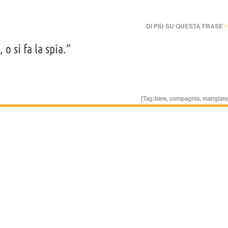
›
DI PIÙ SU QUESTA FRASE
, o si fa la spia.”
[Tag:
bere
,
compagnia
,
mangiare