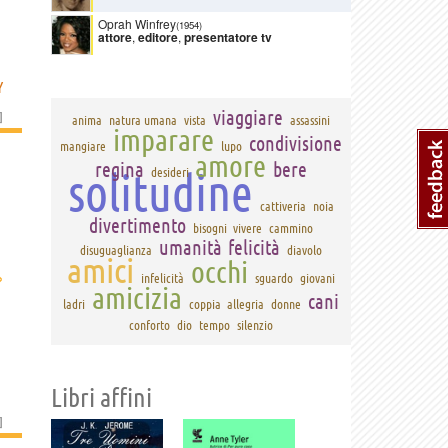
Oprah Winfrey
(1954)
attore
,
editore
,
presentatore tv
Y
viaggiare
]
anima
natura umana
vista
assassini
imparare
condivisione
mangiare
lupo
amore
regina
bere
solitudine
desideri
cattiveria
noia
divertimento
bisogni
vivere
cammino
umanità
felicità
disuguaglianza
diavolo
amici
occhi
›
infelicità
sguardo
giovani
amicizia
cani
ladri
coppia
allegria
donne
conforto
dio
tempo
silenzio
Libri affini
]