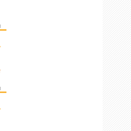
]
›
T
]
›