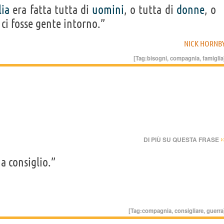
lia
era fatta tutta di
uomini
, o tutta di
donne
, o
 ci fosse gente intorno.”
NICK HORNB
[Tag:
bisogni
,
compagnia
,
famiglia
›
DI PIÙ SU QUESTA FRASE
a consiglio.”
[Tag:
compagnia
,
consigliare
,
guerra