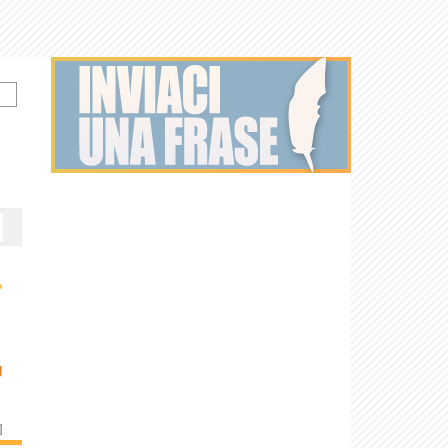
›
U
]