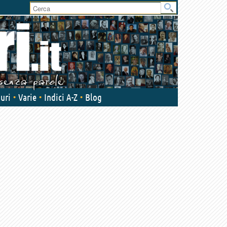
User
area
uri
Varie
Indici A-Z
Blog