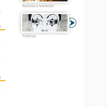
Amicizia e inimicizia
E
]
Tristezza
›
T
]
›