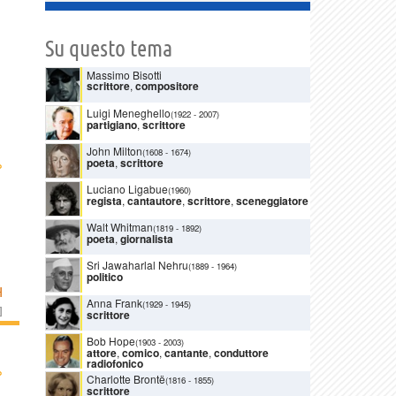
Su questo tema
Massimo Bisotti
scrittore
,
compositore
Luigi Meneghello
(1922
-
2007)
partigiano
,
scrittore
John Milton
(1608
-
1674)
›
poeta
,
scrittore
Luciano Ligabue
(1960)
regista
,
cantautore
,
scrittore
,
sceneggiatore
Walt Whitman
(1819
-
1892)
poeta
,
giornalista
Sri Jawaharlal Nehru
(1889
-
1964)
politico
H
Anna Frank
(1929
-
1945)
]
scrittore
Bob Hope
(1903
-
2003)
attore
,
comico
,
cantante
,
conduttore
radiofonico
›
Charlotte Brontë
(1816
-
1855)
scrittore