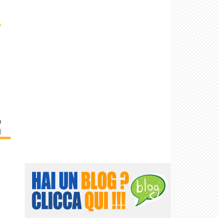
›
n
]