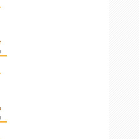
›
Y
]
›
N
]
›