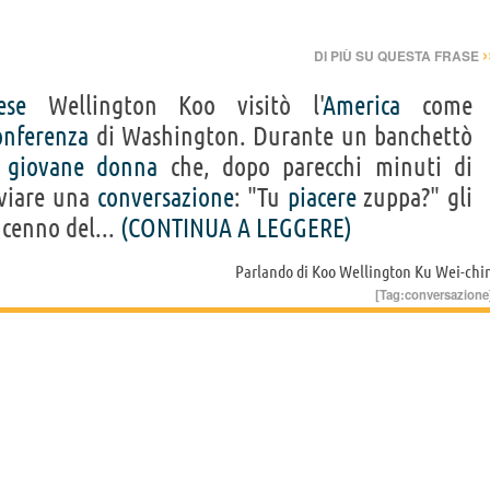
›
DI PIÙ SU QUESTA FRASE
ese
Wellington Koo visitò l'
America
come
onferenza
di Washington. Durante un banchettò
a
giovane
donna
che, dopo parecchi minuti di
vviare una
conversazione
: "Tu
piacere
zuppa?" gli
cenno del...
(CONTINUA A LEGGERE)
Parlando di
Koo Wellington Ku Wei-chi
[Tag:
conversazione