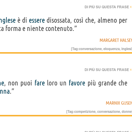
›
DI PIÙ SU QUESTA FRASE
nglese
è di
essere
disossata, così che, almeno per
tta forma e niente contenuto.”
MARGARET HALSE
[Tag:
conversazione
,
eloquenza
,
inglesi
›
DI PIÙ SU QUESTA FRASE
ne
, non puoi
fare
loro un
favore
più grande che
nna
.”
MARNIX GIJSE
[Tag:
competizione
,
conversazione
,
donne
›