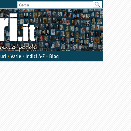
User
area
uri
Varie
Indici A-Z
Blog