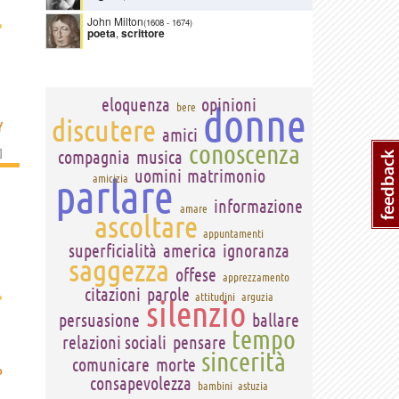
John Milton
›
(1608
-
1674)
poeta
,
scrittore
eloquenza
opinioni
donne
bere
discutere
Y
amici
conoscenza
]
compagnia
musica
uomini
matrimonio
parlare
amicizia
informazione
amare
ascoltare
appuntamenti
superficialità
america
ignoranza
saggezza
offese
apprezzamento
citazioni
parole
›
attitudini
arguzia
silenzio
persuasione
ballare
tempo
relazioni sociali
pensare
sincerità
comunicare
morte
P
consapevolezza
bambini
astuzia