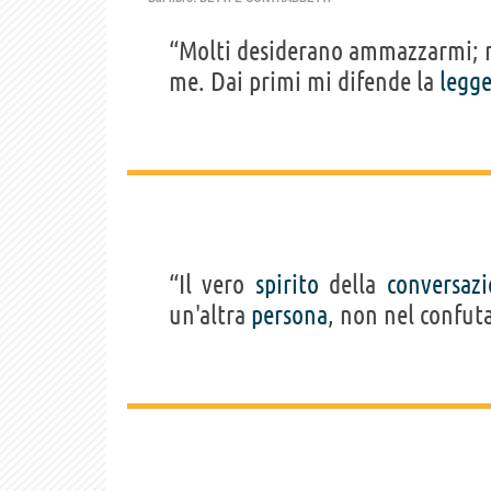
“Molti desiderano ammazzarmi; 
me. Dai primi mi difende la
legg
“Il vero
spirito
della
conversaz
un'altra
persona
, non nel confuta