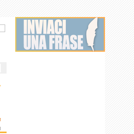
›
R
]