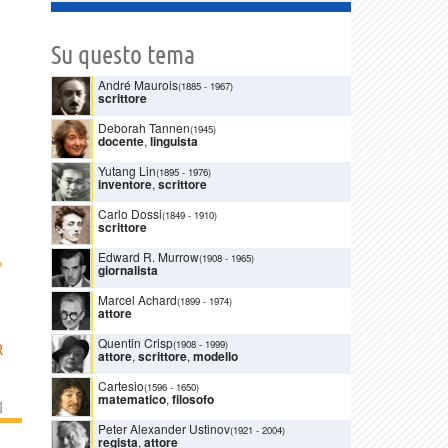
Su questo tema
André Maurois
(1885
-
1967)
scrittore
Deborah Tannen
(1945)
docente
,
linguista
Yutang Lin
(1895
-
1976)
inventore
,
scrittore
Carlo Dossi
(1849
-
1910)
scrittore
Edward R. Murrow
›
(1908
-
1965)
giornalista
Marcel Achard
(1899
-
1974)
attore
Quentin Crisp
(1908
-
1999)
R
attore
,
scrittore
,
modello
Cartesio
(1596
-
1650)
matematico
,
filosofo
]
Peter Alexander Ustinov
(1921
-
2004)
regista
,
attore