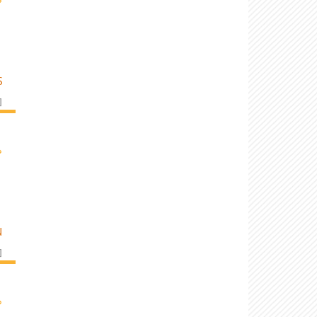
S
]
›
N
]
›