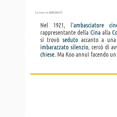
La trovi in
ANEDDOTI
Nel 1921, l'
ambasciatore
cin
rappresentante della
Cina
alla
C
si trovò
seduto
accanto a un
imbarazzato
silenzio
, cercò di a
chiese
. Ma Koo annuì facendo un 