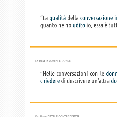
“La
qualità
della
conversazione
i
quanto ne ho
udito
io, essa è tu
La trovi in
UOMINI E DONNE
“Nelle conversazioni con le
don
chiedere
di descrivere un'altra
do
Dal libro:
DETTI E CONTRADDETTI