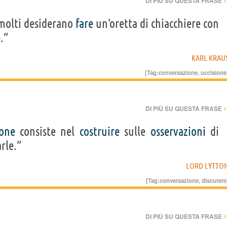
DI PIÙ SU QUESTA FRASE
molti desiderano
fare
un'oretta di chiacchiere con
e
.”
KARL KRAU
[Tag:
conversazione
,
uccisione
›
DI PIÙ SU QUESTA FRASE
ione
consiste nel
costruire
sulle
osservazioni
di
rle.”
LORD LYTTO
[Tag:
conversazione
,
discutere
›
DI PIÙ SU QUESTA FRASE